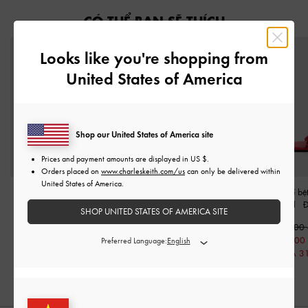
CÓ THỂ BẠN SẼ THÍCH
Looks like you're shopping from
United States of America
Shop our United States of America site
Prices and payment amounts are displayed in
US $
.
Orders placed on
www.charleskeith.com/us
can only be delivered within
United States of America.
Giày búp bê mũi tròn
Giày búp bê bé gái Mesh
Giày sandals đế bệ
Orinda Knot-Pearl
-
Đỏ
Crystal-Embellished
Knot-Pearl
-
SHOP UNITED STATES OF AMERICA SITE
Crossover-Strap
-
Đỏ
1,550,000
1,590,000
1,350,000
1,090,000
1,090,000
Preferred Language:
690,000
GIẢM GIÁ 30%
GIẢM GIÁ 3
GIẢM GIÁ 49%