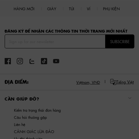
HÀNG MỚI
GIÀY
TÚI
VÍ
PHỤ KIỆN
Site footer
ĐĂNG KÝ ĐỂ NHẬN CÁC THÔNG TIN THỜI TRANG MỚI NHẤT
SUBSCRIBE
ĐỊA ĐIỂM:
Tiếng Việt
Việtnam,
VND
CẦN GIÚP ĐỠ?
Kiểm tra trạng thái đơn hàng
Câu hỏi thường gặp
Liên hệ
CẢNH GIÁC LỪA ĐẢO
Ưu đãi thành viên