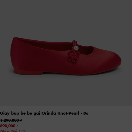
Giày búp bê bé gái Orinda Knot-Pearl
- Đỏ
1,290,000
890,000
GIẢM GIÁ 31%