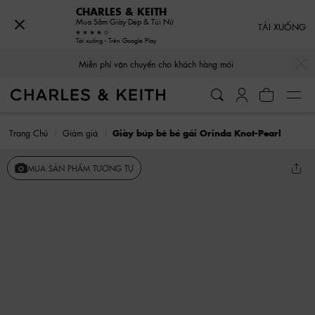
CHARLES & KEITH
Mua Sắm Giày Dép & Túi Nữ
TẢI XUỐNG
Tải xuống - Trên Google Play
…
…
Miễn phí vận chuyển cho khách hàng mới
Trang Chủ
Giảm giá
Giày búp bê bé gái Orinda Knot-Pearl
MUA SẢN PHẨM TƯƠNG TỰ