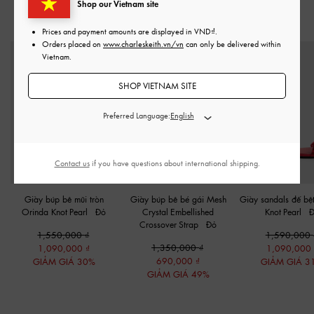
Shop our Vietnam site
KẾT HỢP CÙNG
Prices and payment amounts are displayed in
VND
.
Orders placed on
www.charleskeith.vn/vn
can only be delivered within
Vietnam.
SHOP VIETNAM SITE
Preferred Language:
Contact us
if you have questions about international shipping.
Giày búp bê mũi tròn
Giày búp bê bé gái Mesh
Giày sandals đế bệ
Orinda Knot-Pearl
-
Đỏ
Crystal-Embellished
Knot-Pearl
-
Crossover-Strap
-
Đỏ
1,550,000
1,590,000
1,350,000
1,090,000
1,090,000
690,000
GIẢM GIÁ 30%
GIẢM GIÁ 3
GIẢM GIÁ 49%