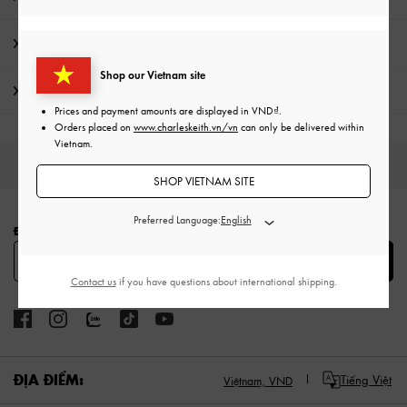
Khuyến mãi
Shop our Vietnam site
Vận chuyển & trả hàng
Prices and payment amounts are displayed in
VND
.
Orders placed on
www.charleskeith.vn/vn
can only be delivered within
Vietnam.
HÀNG MỚI
GIÀY
TÚI
VÍ
PHỤ KIỆN
SHOP VIETNAM SITE
Site footer
Preferred Language:
ĐĂNG KÝ ĐỂ NHẬN CÁC THÔNG TIN THỜI TRANG MỚI NHẤT
SUBSCRIBE
Contact us
if you have questions about international shipping.
ĐỊA ĐIỂM:
Tiếng Việt
Việtnam,
VND