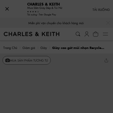
CHARLES & KEITH
Mua Sắm Giày Dép & Túi Nữ
TẢI XUỐNG
Tải xuống - Trên Google Play
…
…
Miễn phí vận chuyển cho khách hàng mới
Trang Chủ
Giảm giá
Giày
Giày cao gót mũi nhọn Recycled Polyester Crystal-Embellished
MUA SẢN PHẨM TƯƠNG TỰ