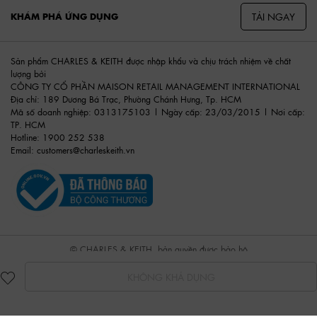
TẢI NGAY
KHÁM PHÁ ỨNG DỤNG
Sản phẩm CHARLES & KEITH được nhập khẩu và chịu trách nhiệm về chất
lượng bởi
CÔNG TY CỔ PHẦN MAISON RETAIL MANAGEMENT INTERNATIONAL
Địa chỉ: 189 Dương Bá Trạc, Phường Chánh Hưng, Tp. HCM
Mã số doanh nghiệp: 0313175103 | Ngày cấp: 23/03/2015 | Nơi cấp:
TP. HCM
Hotline: 1900 252 538
Email:
customers@charleskeith.vn
© CHARLES & KEITH, bản quyền được bảo hộ
KHÔNG KHẢ DỤNG