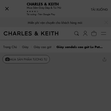
CHARLES & KEITH
Mua Sắm Giày Dép & Túi Nữ
TẢI XUỐNG
Tải xuống - Trên Google Play
…
…
Miễn phí vận chuyển cho khách hàng mới
Trang Chủ
Giày
Giày cao gót
Giày sandals cao gót Lu Patent Leather
MUA SẢN PHẨM TƯƠNG TỰ