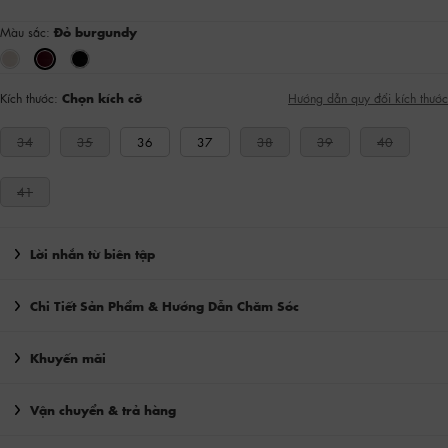
Màu sắc:
Đỏ burgundy
Kích thước:
Chọn kích cỡ
Hướng dẫn quy đổi kích thước
34
35
36
37
38
39
40
41
Lời nhắn từ biên tập
Chi Tiết Sản Phẩm & Hướng Dẫn Chăm Sóc
Khuyến mãi
Vận chuyển & trả hàng