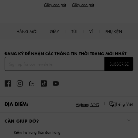
Giày cao gót
Giày cao gót
HÀNG MỚI
GIÀY
TÚI
VÍ
PHỤ KIỆN
Site footer
ĐĂNG KÝ ĐỂ NHẬN CÁC THÔNG TIN THỜI TRANG MỚI NHẤT
SUBSCRIBE
ĐỊA ĐIỂM:
Tiếng Việt
Việtnam,
VND
CẦN GIÚP ĐỠ?
Kiểm tra trạng thái đơn hàng