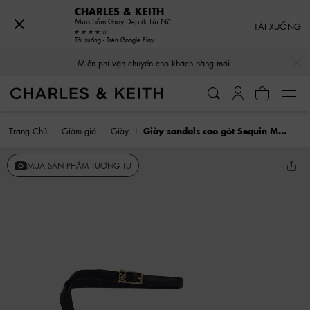
CHARLES & KEITH
Mua Sắm Giày Dép & Túi Nữ
TẢI XUỐNG
Tải xuống - Trên Google Play
…
…
Miễn phí vận chuyển cho khách hàng mới
Trang Chủ
Giảm giá
Giày
Giày sandals cao gót Sequin Mesh & Leather Ankle-Strap
MUA SẢN PHẨM TƯƠNG TỰ