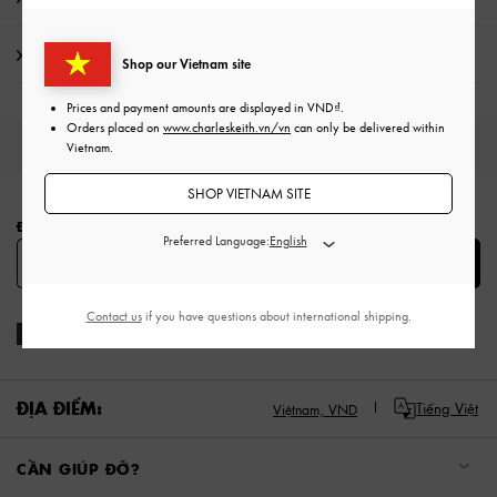
Vận chuyển & trả hàng
Shop our Vietnam site
Prices and payment amounts are displayed in
VND
.
Orders placed on
www.charleskeith.vn/vn
can only be delivered within
HÀNG MỚI
GIÀY
TÚI
VÍ
PHỤ KIỆN
Vietnam.
Site footer
SHOP VIETNAM SITE
ĐĂNG KÝ ĐỂ NHẬN CÁC THÔNG TIN THỜI TRANG MỚI NHẤT
Preferred Language:
SUBSCRIBE
Contact us
if you have questions about international shipping.
ĐỊA ĐIỂM:
Tiếng Việt
Việtnam,
VND
CẦN GIÚP ĐỠ?