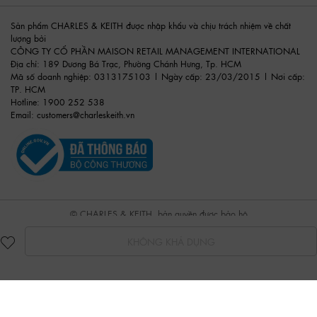
Sản phẩm CHARLES & KEITH được nhập khẩu và chịu trách nhiệm về chất
lượng bởi
CÔNG TY CỔ PHẦN MAISON RETAIL MANAGEMENT INTERNATIONAL
Địa chỉ: 189 Dương Bá Trạc, Phường Chánh Hưng, Tp. HCM
Mã số doanh nghiệp: 0313175103 | Ngày cấp: 23/03/2015 | Nơi cấp:
TP. HCM
Hotline: 1900 252 538
Email:
customers@charleskeith.vn
© CHARLES & KEITH, bản quyền được bảo hộ
KHÔNG KHẢ DỤNG