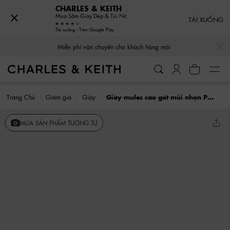
CHARLES & KEITH
Mua Sắm Giày Dép & Túi Nữ
TẢI XUỐNG
Tải xuống - Trên Google Play
…
…
Miễn phí vận chuyển cho khách hàng mới
Trang Chủ
Giảm giá
Giày
Giày mules cao gót mũi nhọn Pearlescent Leather
MUA SẢN PHẨM TƯƠNG TỰ