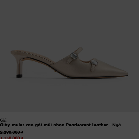
Giày mules cao gót mũi nhọn Pearlescent Leather
- Ngà
2,290,000
1,150,000