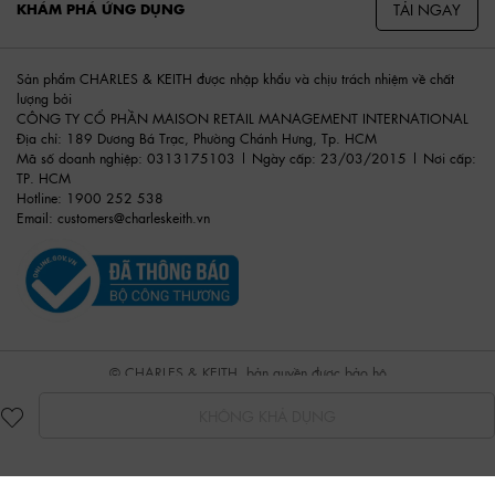
TẢI NGAY
KHÁM PHÁ ỨNG DỤNG
Sản phẩm CHARLES & KEITH được nhập khẩu và chịu trách nhiệm về chất
lượng bởi
CÔNG TY CỔ PHẦN MAISON RETAIL MANAGEMENT INTERNATIONAL
Địa chỉ: 189 Dương Bá Trạc, Phường Chánh Hưng, Tp. HCM
Mã số doanh nghiệp: 0313175103 | Ngày cấp: 23/03/2015 | Nơi cấp:
TP. HCM
Hotline: 1900 252 538
Email:
customers@charleskeith.vn
© CHARLES & KEITH, bản quyền được bảo hộ
KHÔNG KHẢ DỤNG