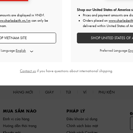
Shop our United States of America s
amounts are displayed in
VND
.
Prices and payment amounts are di
w.charleskeith.vn/vn
can only be
Orders placed on
www.charleskeit
tnam.
delivered within United States of A
P VIETNAM SITE
SHOP UNITED STATES OF 
d Language:
Preferred Language:
Contact us
if you have questions about international shipping.
HÀNG MỚI
GIÀY
TÚI
VÍ
PHỤ KIỆN
MUA SẮM NÀO
PHÁP LÝ
Đ
Định vị cửa hàng
Điều khoản sử dụng
Hướng dẫn thời trang
Chính sách bảo mật
Khuyến mãi
Chính sách Cookies