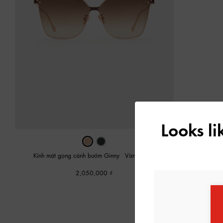
Looks l
Kính mát gọng cánh bướm Ginny
-
Vàng Hồng
2,050,000