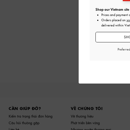
Shop our Vietnam site
Prices and payment 
Orders placed on
ww
delivered within Vie
SHO
Preferre
Site footer
CẦN GIÚP ĐỠ?
VỀ CHÚNG TÔI
Kiểm tra trạng thái đơn hàng
Về thương hiệu
Câu hỏi thường gặp
Phát triển bền vững
Liên hệ
Nhượng quyền thương mại