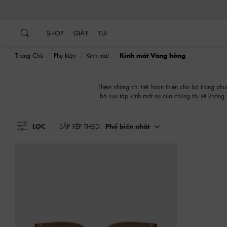
…
…
SHOP
GIÀY
TÚI
Trang Chủ
Phụ kiện
Kính mát
Kính mát Vàng hồng
Thêm những chi tiết hoàn thiện cho bộ trang phụ
bộ sưu tập kính mát nữ của chúng tôi sẽ không
LỌC
SẮP XẾP THEO:
Phổ biến nhất