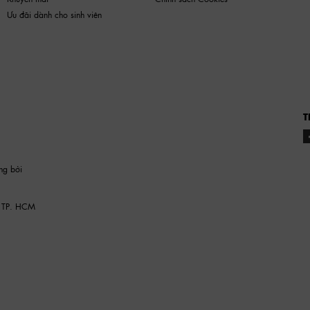
Ưu đãi dành cho sinh viên
T
ng bởi
 TP. HCM