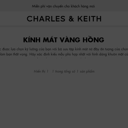
Miễn phí vận chuyển cho khách hàng mới
Miễn phí vận chuyển cho khách hàng mới
KÍNH MÁT VÀNG HỒNG
c được lựa chọn kỹ lưỡng của bạn với bộ sưu tập kính mát nữ đầy ấn tượng của chúng
 làm bạn thất vọng. Hãy xác định kiểu mẫu phù hợp nhất với hình dáng khuôn mặt củ
thêm chúng vào bộ sưu tập của bạn.
Hiển thị
1
-
1
trong tổng số
1
sản phẩm