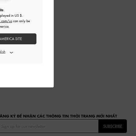
ite
splayed in
US $
.
h.com/us
can only be
merica.
AMERICA SITE
ĂNG KÝ ĐỂ NHẬN CÁC THÔNG TIN THỜI TRANG MỚI NHẤT
SUBSCRIBE