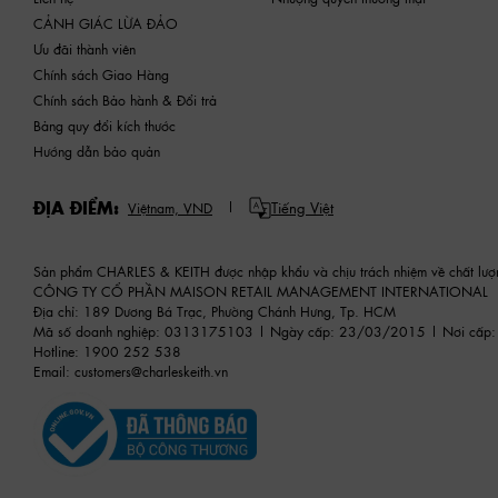
CẢNH GIÁC LỪA ĐẢO
Ưu đãi thành viên
Chính sách Giao Hàng
Chính sách Bảo hành & Đổi trả
Bảng quy đổi kích thước
Hướng dẫn bảo quản
ĐỊA ĐIỂM:
Tiếng Việt
Việtnam,
VND
Sản phẩm CHARLES & KEITH được nhập khẩu và chịu trách nhiệm về chất lượ
CÔNG TY CỔ PHẦN MAISON RETAIL MANAGEMENT INTERNATIONAL
Địa chỉ: 189 Dương Bá Trạc, Phường Chánh Hưng, Tp. HCM
Mã số doanh nghiệp: 0313175103 | Ngày cấp: 23/03/2015 | Nơi cấp:
Hotline: 1900 252 538
Email:
customers@charleskeith.vn