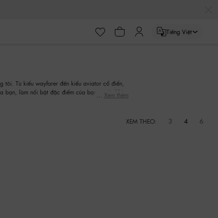
Tiếng Việt
 tôi. Từ kiểu wayfarer đến kiểu aviator cổ điển,
a bạn, làm nổi bật đặc điểm của bạn, trước khi
Xem thêm
3
4
6
XEM THEO: