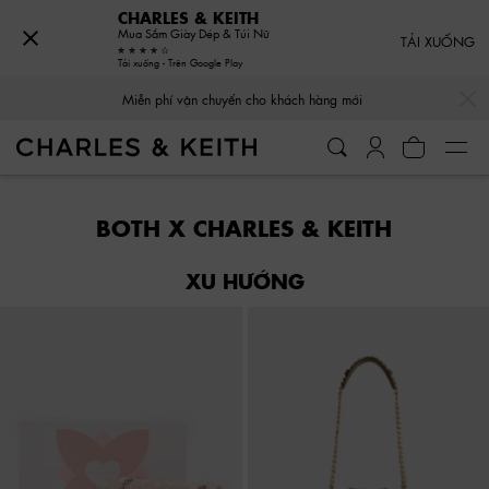
CHARLES & KEITH
Mua Sắm Giày Dép & Túi Nữ
TẢI XUỐNG
Tải xuống - Trên Google Play
…
…
Miễn phí vận chuyển cho khách hàng mới
Miễn phí vận chuyển cho khách hàng mới
BOTH X CHARLES & KEITH
XU HƯỚNG