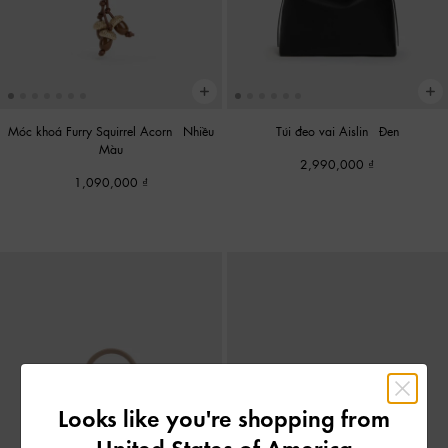
Móc khoá Furry Squirrel Acorn
-
Nhiều
Túi đeo vai Aislin
-
Đen
Màu
2,990,000
1,090,000
Looks like you're shopping from