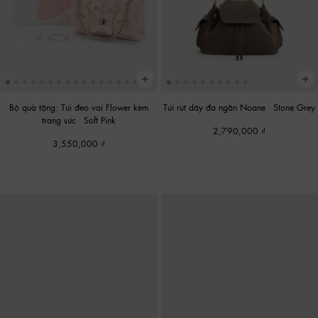
Bộ quà tặng: Túi đeo vai Flower kèm
Túi rút dây đa ngăn Noane
-
Stone Grey
trang sức
-
Soft Pink
2,790,000
3,550,000