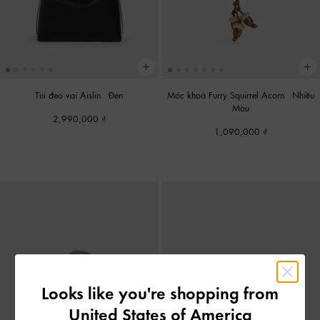
Túi đeo vai Aislin
-
Đen
Móc khoá Furry Squirrel Acorn
-
Nhiều
Màu
2,990,000
1,090,000
Looks like you're shopping from
United States of America