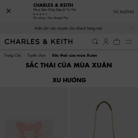
CHARLES & KEITH
Mua Sắm Giày Dép & Túi Nữ
TẢI XUỐNG
Tải xuống - Trên Google Play
…
…
Miễn phí vận chuyển cho khách hàng mới
Miễn phí vận chuyển cho khách hàng mới
Trang Chủ
Tuyển chọn
Sắc thái của mùa Xuân
SẮC THÁI CỦA MÙA XUÂN
XU HƯỚNG