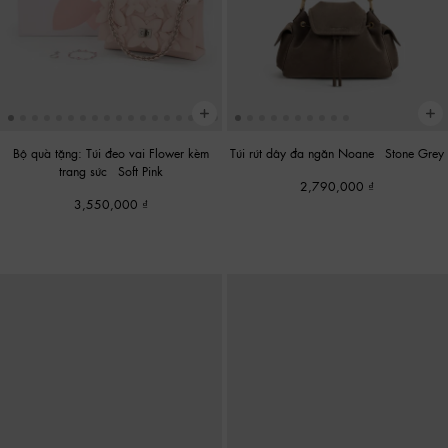
Bộ quà tặng: Túi đeo vai Flower kèm
Túi rút dây đa ngăn Noane
-
Stone Grey
trang sức
-
Soft Pink
2,790,000
3,550,000