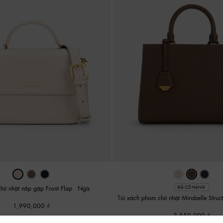
chữ nhật nắp gập Front Flap
-
Ngà
ĐÃ CÓ HÀNG
Túi xách phom chữ nhật Mirabelle Struc
1,990,000
2,550,000