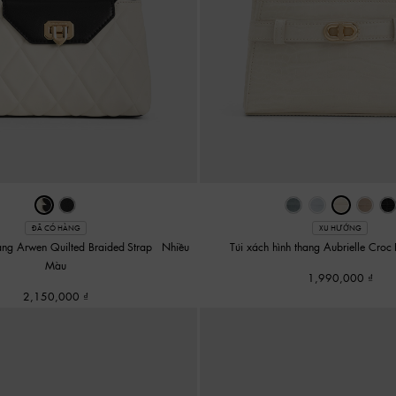
ĐÃ CÓ HÀNG
XU HƯỚNG
hang Arwen Quilted Braided-Strap
-
Nhiều
Túi xách hình thang Aubrielle Croc-
Màu
1,990,000
2,150,000