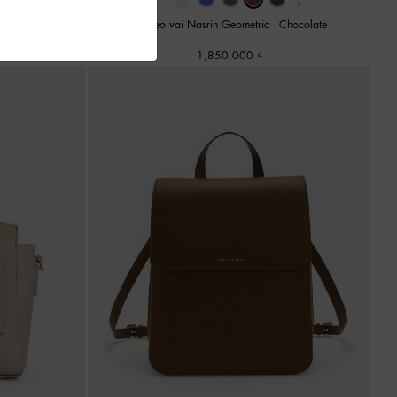
‹
›
 Handle
-
Trắng
Túi đeo vai Nasrin Geometric
-
Chocolate
1,850,000