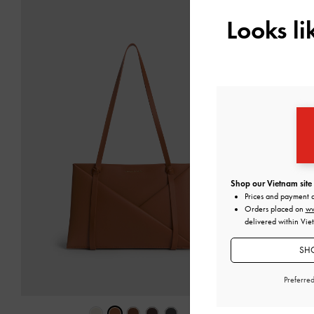
Looks l
Shop our Vietnam site
Prices and payment 
Orders placed on
ww
delivered within Vie
SHO
Preferre