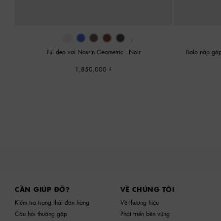
‹
›
Túi đeo vai Nasrin Geometric
-
Noir
Balo nắp gập
1,850,000
Site footer
CẦN GIÚP ĐỠ?
VỀ CHÚNG TÔI
Kiểm tra trạng thái đơn hàng
Về thương hiệu
Câu hỏi thường gặp
Phát triển bền vững