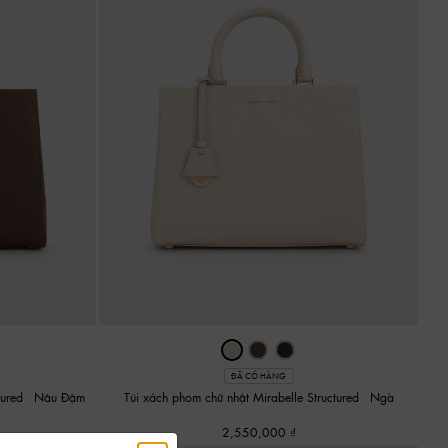
ĐÃ CÓ HÀNG
tured
-
Nâu Đậm
Túi xách phom chữ nhật Mirabelle Structured
-
Ngà
2,550,000