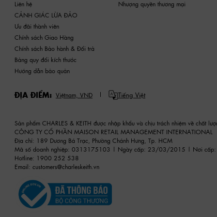
Liên hệ
Nhượng quyền thương mại
CẢNH GIÁC LỪA ĐẢO
Ưu đãi thành viên
Chính sách Giao Hàng
Chính sách Bảo hành & Đổi trả
Bảng quy đổi kích thước
Hướng dẫn bảo quản
ĐỊA ĐIỂM:
Tiếng Việt
Việtnam,
VND
Sản phẩm CHARLES & KEITH được nhập khẩu và chịu trách nhiệm về chất lượ
CÔNG TY CỔ PHẦN MAISON RETAIL MANAGEMENT INTERNATIONAL
Địa chỉ: 189 Dương Bá Trạc, Phường Chánh Hưng, Tp. HCM
Mã số doanh nghiệp: 0313175103 | Ngày cấp: 23/03/2015 | Nơi cấp:
Hotline: 1900 252 538
Email:
customers@charleskeith.vn