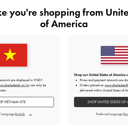
ike you're shopping from
Unite
of America
Shop our United States of America s
amounts are displayed in
VND
.
Prices and payment amounts are di
w.charleskeith.vn/vn
can only be
Orders placed on
www.charleskeit
tnam.
delivered within United States of A
P VIETNAM SITE
SHOP UNITED STATES OF 
d Language:
Preferred Language: