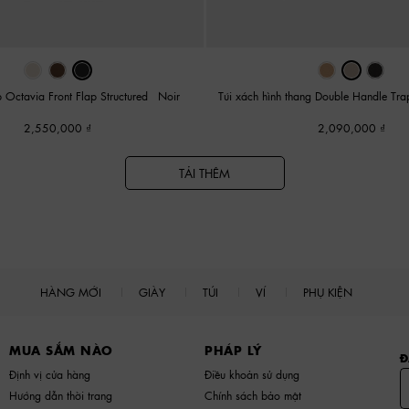
 Octavia Front Flap Structured
-
Noir
Túi xách hình thang Double Handle Tr
2,550,000
2,090,000
TẢI THÊM
HÀNG MỚI
GIÀY
TÚI
VÍ
PHỤ KIỆN
MUA SẮM NÀO
PHÁP LÝ
Đ
Định vị cửa hàng
Điều khoản sử dụng
Hướng dẫn thời trang
Chính sách bảo mật