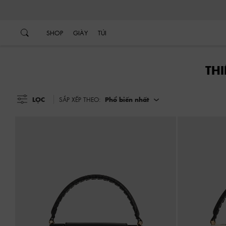
…
…
SHOP
GIÀY
TÚI
TH
LỌC
SẮP XẾP THEO:
Phổ biến nhất