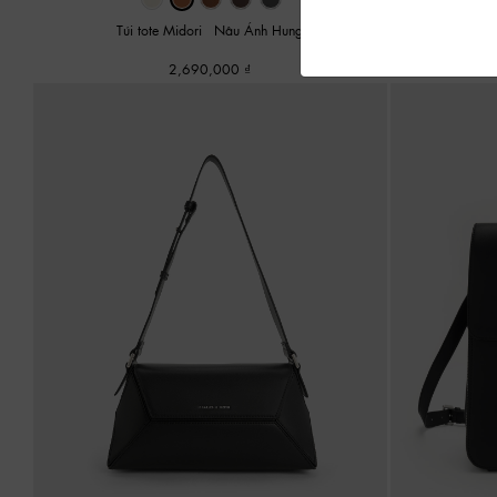
Túi tote Midori
-
Nâu Ánh Hung
Túi xách 
2,690,000