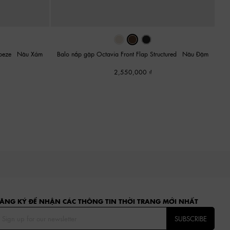
apeze
-
Nâu Xám
Balo nắp gập Octavia Front Flap Structured
-
Nâu Đậm
2,550,000
ĂNG KÝ ĐỂ NHẬN CÁC THÔNG TIN THỜI TRANG MỚI NHẤT
SUBSCRIBE