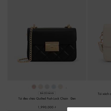
‹
›
Túi xách 
ĐÃ CÓ HÀNG
Túi đeo chéo Quilted Push-Lock Chain
-
Đen
1,990,000