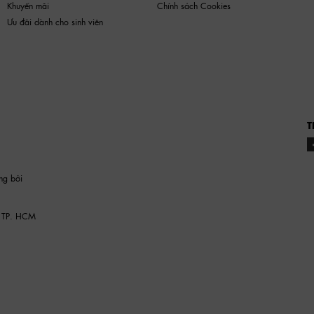
Khuyến mãi
Chính sách Cookies
Ưu đãi dành cho sinh viên
T
ng bởi
 TP. HCM