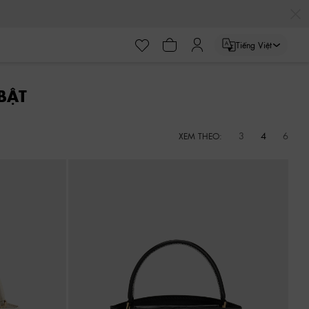
Tiếng Việt
BẬT
3
4
6
XEM THEO: