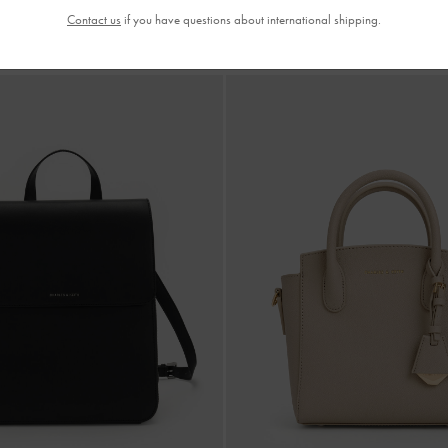
Contact us
if you have questions about international shipping.
chữ nhật nắp gập Front Flap
-
Noir
Túi xách phom chữ nhật Double Top
1,990,000
2,490,000