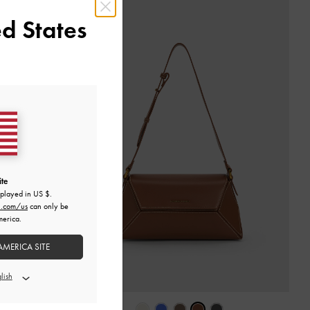
d States
ite
splayed in
US $
.
h.com/us
can only be
merica.
AMERICA SITE