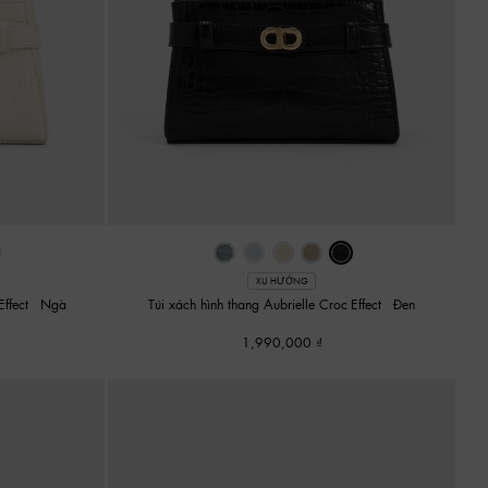
XU HƯỚNG
Effect
-
Ngà
Túi xách hình thang Aubrielle Croc-Effect
-
Đen
1,990,000