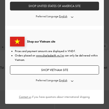
SHOP UNITED STATES OF AMERICA SITE
Preferred Language:
Shop our Vietnam site
Prices and payment amounts are displayed in
VND
.
Orders placed on
www.charleskeith.vn/vn
can only be delivered within
Vietnam.
XU HƯỚNG
XU HƯỚNG
Túi xách hình thang Aubrielle Croc-Effect
-
Túi xách hình thang Aubrielle Croc-Effect
-
SHOP VIETNAM SITE
Ngà
Đen
1,990,000
1,990,000
Preferred Language:
Contact us
if you have questions about international shipping.