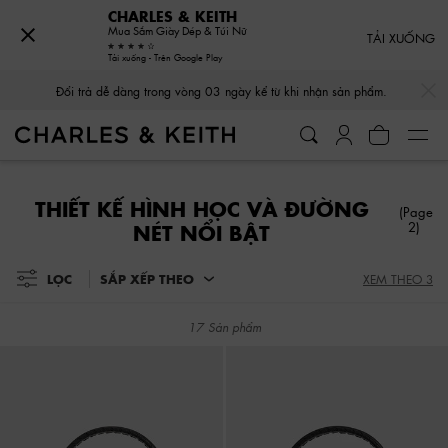
CHARLES & KEITH
Mua Sắm Giày Dép & Túi Nữ
TẢI XUỐNG
Tải xuống - Trên Google Play
…
…
Đổi trả dễ dàng trong vòng 03 ngày kể từ khi nhận sản phẩm.
Đổi trả dễ dàng trong vòng 03 ngày kể từ khi nhận sản phẩm.
THIẾT KẾ HÌNH HỌC VÀ ĐƯỜNG
(Page
2)
NÉT NỔI BẬT
LỌC
SẮP XẾP THEO
XEM THEO 3
17 Sản phẩm