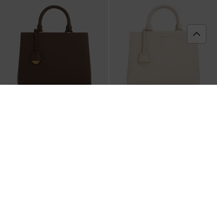
ĐÃ CÓ HÀNG
ĐÃ CÓ HÀNG
Túi xách phom chữ nhật Mirabelle
Túi xách phom chữ nhật Mirabelle
Structured
-
Nâu Đậm
Structured
-
Ngà
2,550,000
2,550,000