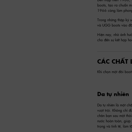
boots, tạo ra chuẩn m
1966 càng làm phong c
Trong những thập kỷ s
và UGG boots vào đầu 
Hiện nay, nhờ ảnh hưởn
cho đến sự kết hợp ho
CÁC CHẤT 
Khi chọn một đôi boot
Da tự nhiên
Da tự nhiên là một chấ
vượt trội. Không chỉ 
chân bạn sau một thời
nước hoàn toàn, giúp 
trọng và tinh tế, làm 