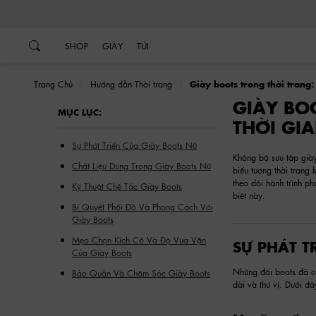
…
…
SHOP
GIÀY
TÚI
Trang Chủ
Hướng dẫn Thời trang
Giày boots trong thời trang:
GIÀY BO
MỤC LỤC:
THỜI GI
Sự Phát Triển Của Giày Boots Nữ
Không bộ sưu tập giày
Chất Liệu Dùng Trong Giày Boots Nữ
biểu tượng thời trang 
theo dõi hành trình ph
Kỹ Thuật Chế Tác Giày Boots
biệt này.
Bí Quyết Phối Đồ Và Phong Cách Với
Giày Boots
Mẹo Chọn Kích Cỡ Và Độ Vừa Vặn
SỰ PHÁT T
Của Giày Boots
Những đôi boots đã có
Bảo Quản Và Chăm Sóc Giày Boots
dài và thú vị. Dưới đâ