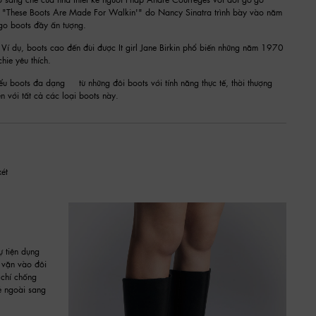
úc "These Boots Are Made For Walkin'" do Nancy Sinatra trình bày vào năm
go boots đầy ấn tượng.
. Ví dụ, boots cao đến đùi được It girl Jane Birkin phổ biến những năm 1970
ie yêu thích.
iểu boots đa dạng — từ những đôi boots với tính năng thực tế, thời thượng
 với tất cả các loại boots này.
ét
ự tiện dụng
a vặn vào đôi
 chí chống
ẻ ngoài sang