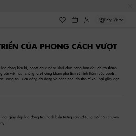
Tiếng Việt
 TRIỂN CỦA PHONG CÁCH VƯỢT
y lao động bền bỉ, boots đã vượt ra khỏi chức năng ban đầu để trở thành
ng bài viết này, chúng ta sẽ cùng khám phá lịch sử hình thành của boots,
ế tác, cũng như kiểu dáng đa dạng và cách phối đồ tinh tế với loại giày đặc
 loại giày dép lao động trở thành biểu tượng sành điệu là một câu chuyện
ang.