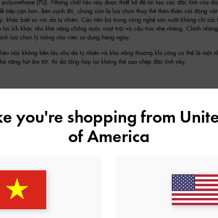
à polyurethane (PU). Những chất liệu này được thiết kế để tái tạo các đặc tính của da
 dễ tiếp cận hơn. Bên cạnh đó, chúng còn là lựa chọn thay thế thân thiện với động vậ
y, khác biệt so với da tự nhiên. Các tiến bộ trong công nghệ sản xuất không chỉ cải 
 lợi ích khác như khả năng chống nước vượt trội và cấu trúc nhẹ nhàng. Chính nhữn
hành lựa chọn lý tưởng cho việc sử dụng hàng ngày.
 liệu này không bền lâu như da tự nhiên và khả năng thoáng khí cũng có thể là một 
hả năng hút ẩm tốt, thì da tổng hợp lại không thể sao chép đặc tính này.
ike you're shopping from
Unite
of America
cao cấp và độc đáo
ng chất liệu đặc biệt như da rắn, da thằn lằn và da cá sấu cũng được sử dụng để ch
ế và khác biệt – mỗi đôi giày boots làm từ da rắn hay da cá sấu tự nhiên đều mang 
àn hảo những chi tiết tinh xảo và sắc thái phong phú của chúng, chính vì thế chúng 
kết hợp lý tưởng giữa độ bền và tính ứng dụng – đủ mạnh mẽ để chịu được công việc 
trình chế tác tỉ mỉ, giày boots làm từ những chất liệu này thường có giá trị cao và