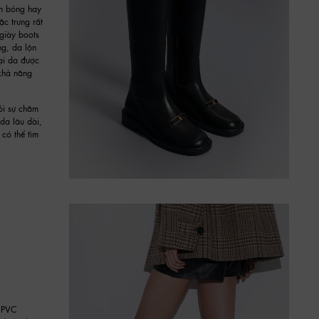
nh bóng hay
ặc trưng rất
giày boots
ng, da lộn
oại da được
khả năng
hỏi sự chăm
da lâu dài,
có thể tìm
, PVC