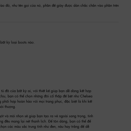
ào đó, như tên gọi của nó, phần đế giày được dán chắc chắn vào phần trên
bất kỳ loại boots nào.
tủ đồ của bất kỳ ai, với thiết kế giúp bạn dễ dàng kết hợp
hịu, bạn có thể chọn những đôi cổ thấp đế bệt như Chelsea
 phối hợp hoàn hảo với mọi trang phục, đặc biệt là khi kết
ời thượng.
ót và mũi nhọn sẽ giúp bạn tạo ra vẻ ngoài sang trọng, tinh
ng đều mang lại nét thanh lịch. Để tôn dáng, bạn có thể để
họn các màu sắc trung tính như đen, nâu hay trắng để dễ