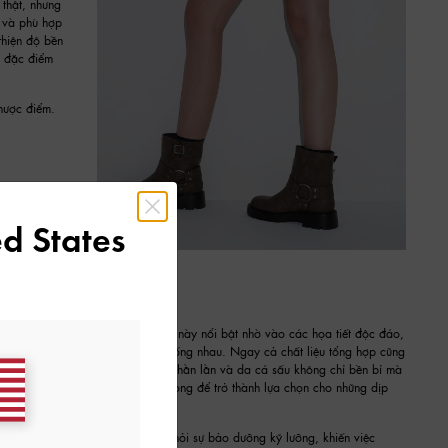
 thật, nhưng
t và phù hợp
thiện độ bền
g đặc điểm
nhược điểm.
d States
ế tác giày boots. Những chất liệu này nổi bật nhờ vào các họa tiết độc đáo,
dấu ấn riêng, không có đôi nào giống nhau. Ngay cả chất liệu tổng hợp cũng
được xem là chất liệu cao cấp. Da thằn lằn và da cá sấu không chỉ bền bỉ mà
nặng nhọc, nhưng cũng đủ sang trọng để trở thành lựa chọn cho những dịp
 không dễ tìm. Hơn nữa, chúng đòi hỏi sự bảo dưỡng kỹ lưỡng, khiến việc