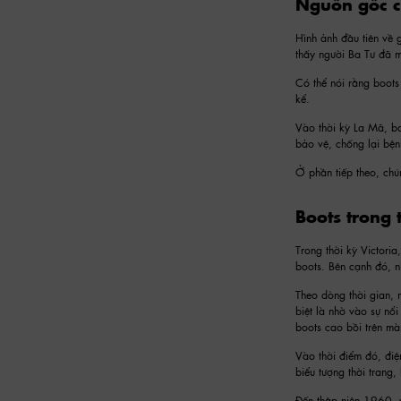
Nguồn gốc c
Hình ảnh đầu tiên về
thấy người Ba Tư đã
Có thể nói rằng boots
kể.
Vào thời kỳ La Mã, bo
bảo vệ, chống lại bệnh
Ở phần tiếp theo, chú
Boots trong 
Trong thời kỳ Victoria
boots. Bên cạnh đó, nh
Theo dòng thời gian,
biệt là nhờ vào sự n
boots cao bồi trên màn
Vào thời điểm đó, điệ
biểu tượng thời trang
Đến thập niên 1960, v