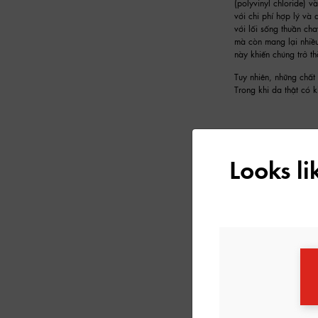
(polyvinyl chloride) v
với chi phí hợp lý và
với lối sống thuần cha
mà còn mang lại nhiều
này khiến chúng trở t
Tuy nhiên, những chất
Trong khi da thật có k
Looks l
Các loại da 
Bên cạnh da thật, nhữ
tạo nên vẻ đẹp tinh t
khó có thể tái tạo ho
còn linh hoạt, là sự 
đặc biệt.
Với sự hiếm có và quy 