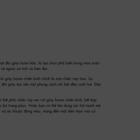
một đôi giày hoàn hảo, là lựa chọn phổ biến trong mùa xuân
ẻ ngoài cá tính và hiện đại.
với giày boots chiến binh chính là một chiếc váy hoa. Sự
 đôi giày tạo nên một phong cách nổi bật đầy cuốn hút. Đây
 thể phối chiếc váy ren với giày boots chiến binh, kết hợp
ho bộ trang phục. Hoặc bạn có thể tận dụng sức hút mạnh mẽ
a và áo khoác đồng màu, mang đến một diện mạo vừa cá