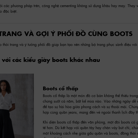
với các phương pháp trên, công nghệ cementing không sử dụng khâu hay may. Thay v
o đặc biệt.
TRANG VÀ GỢI Ý PHỐI ĐỒ CÙNG BOOTS
 thời trang và ý tưởng phối đồ giúp bạn tạo nên những bộ trang phục sành điệu với 
 với các kiểu giày boots khác nhau
Boots cổ thấp
Boots cổ thấp
là một món đồ cơ bản không thể thiếu trong 
chúng suốt cả năm, bất kể mùa nào. Vào những ngày dễ c
để tạo sự hài hòa giữa phong cách và sự thoải mái. Chúng
hợp cùng quần jeans, mang đến vẻ ngoài thanh lịch đầy th
Khi diện boots cổ thấp đến văn phòng, một đôi boots có g
tế hơn. Dù kết hợp với quần tây hay chân váy bút chì, chú
một khoảng cách nhẹ giữa gấu quần và boots, đồng thời c