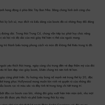
tranh hang động ở phía Bắc Tây Ban Nha. Bằng chứng hình ảnh cũng cho
 thời kỳ lịch sử, mục đích và kiểu dáng của boots đã có những thay đổi đáng
g đường dài. Trong thời Trung Cổ, chúng vẫn tiếp tục phát huy chức năng
vị xã hội với độ dài của mũi giày thể hiện vị thế của người mang.
úng trở thành biểu tượng phong cách và món đồ không thể thiếu trong tủ đồ.
g người yêu thích thời trang, ngày càng chú trọng đến vẻ đẹp thẩm mỹ của đôi
yếu tố làm đẹp vào giày boots, khiến chúng trở nên tinh tế hơn.
ngày càng phát triển. Xu hướng này bùng nổ mạnh mẽ trong thế kỷ 20, đặc
 kế trang phục Hollywood mong muốn tôn vinh vẻ quyến rũ của những đôi
boots rực rỡ màu sắc và đầy tinh tế trong từng chi tiết trang trí.
bắt đầu coi boots cao bồi, những đôi giày xuất hiện trên màn ảnh, như một
món đồ được yêu thích và phổ biến trong thời kỳ này.
o sáng chế của nhà thiết kế người Pháp André Courrèges với đôi go-go