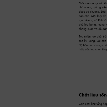
Mỗi loại da lại sở hữ
chà nhám, giữ nguyên v
được ưa chuộng. Loại 
cao cấp. Một loại da 
tạo thêm sự cá tính v
phủ lớp bóng, mang l
chống nước và dễ dàn
Tuy nhiên, do phải trả
sóc kỹ lưỡng, với các
độ bền của chúng chắc
thấy các lựa chọn tha
Chất liệu tổ
Các chất liệu tổng hợ