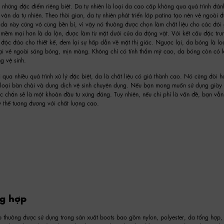
u những đặc điểm riêng biệt. Da tự nhiên là loại da cao cấp không qua quá trình đá
ân da tự nhiên. Theo thời gian, da tự nhiên phát triển lớp patina tạo nên vẻ ngoài đ
da này cũng vô cùng bền bỉ, vì vậy nó thường được chọn làm chất liệu cho các đôi 
mềm mại hơn là da lộn, được làm từ mặt dưới của da động vật. Với kết cấu đặc trư
à độc đáo cho thiết kế, đem lại sự hấp dẫn về mặt thị giác. Ngược lại, da bóng là l
ại vẻ ngoài sáng bóng, mịn màng. Không chỉ có tính thẩm mỹ cao, da bóng còn có 
g vệ sinh.
i qua nhiều quá trình xử lý đặc biệt, da là chất liệu có giá thành cao. Nó cũng đòi 
 loại bàn chải và dung dịch vệ sinh chuyên dụng. Nếu bạn mong muốn sử dụng giày 
 chắn sẽ là một khoản đầu tư xứng đáng. Tuy nhiên, nếu chi phí là vấn đề, bạn vẫn 
y thế tương đương với chất lượng cao.
ng hợp
p thường được sử dụng trong sản xuất boots bao gồm nylon, polyester, da tổng hợp