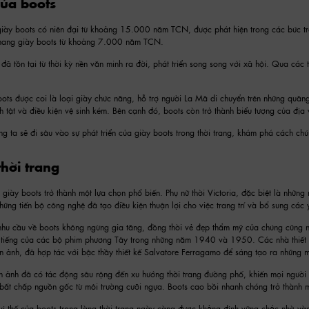
ủa boots
 giày boots có niên đại từ khoảng 15.000 năm TCN, được phát hiện trong các bức 
 mang giày boots từ khoảng 7.000 năm TCN.
 đã tồn tại từ thời kỳ nền văn minh ra đời, phát triển song song với xã hội. Qua các
ots được coi là loại giày chức năng, hỗ trợ người La Mã di chuyển trên những quãn
 tật và điều kiện vệ sinh kém. Bên cạnh đó, boots còn trở thành biểu tượng của địa 
ng ta sẽ đi sâu vào sự phát triển của giày boots trong thời trang, khám phá cách ch
thời trang
, giày boots trở thành một lựa chọn phổ biến. Phụ nữ thời Victoria, đặc biệt là nhữn
ững tiến bộ công nghệ đã tạo điều kiện thuận lợi cho việc trang trí và bổ sung các 
 nhu cầu về boots không ngừng gia tăng, đồng thời vẻ đẹp thẩm mỹ của chúng cũng 
ổi tiếng của các bộ phim phương Tây trong những năm 1940 và 1950. Các nhà thiết
 ảnh, đã hợp tác với bậc thầy thiết kế Salvatore Ferragamo để sáng tạo ra những mẫu 
n ảnh đã có tác động sâu rộng đến xu hướng thời trang đường phố, khiến mọi người 
, bất chấp nguồn gốc từ môi trường cưỡi ngựa. Boots cao bồi nhanh chóng trở thành 
ị thế của boots trong làng thời trang ngày càng được khẳng định vững chắc nhờ và