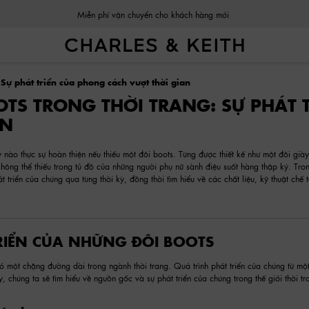
Miễn phí vận chuyển cho khách hàng mới
Đổi trả dễ dàng trong vòng 03 ngày kể từ khi nhận sản phẩm.
 Sự phát triển của phong cách vượt thời gian
OTS TRONG THỜI TRANG: SỰ PHÁT
AN
 nào thực sự hoàn thiện nếu thiếu một đôi boots. Từng được thiết kế như một đôi già
không thể thiếu trong tủ đồ của những người phụ nữ sành điệu suốt hàng thập kỷ. Tro
át triển của chúng qua từng thời kỳ, đồng thời tìm hiểu về các chất liệu, kỹ thuật ch
RIỂN CỦA NHỮNG ĐÔI BOOTS
 một chặng đường dài trong ngành thời trang. Quá trình phát triển của chúng từ một
y, chúng ta sẽ tìm hiểu về nguồn gốc và sự phát triển của chúng trong thế giới thời tr