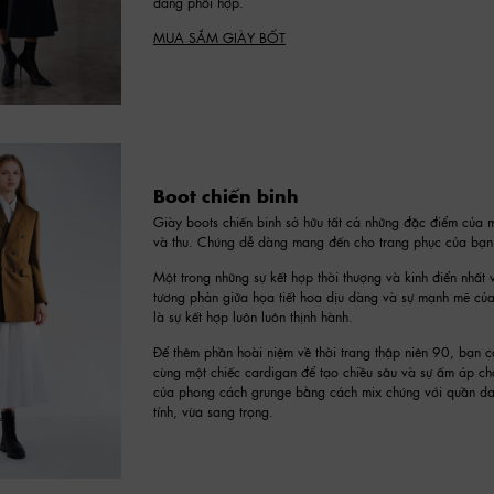
dàng phối hợp.
MUA SẮM GIÀY BỐT
Boot chiến binh
Giày boots chiến binh sở hữu tất cả những đặc điểm của 
và thu. Chúng dễ dàng mang đến cho trang phục của bạn v
Một trong những sự kết hợp thời thượng và kinh điển nhất 
tương phản giữa họa tiết hoa dịu dàng và sự mạnh mẽ của
là sự kết hợp luôn luôn thịnh hành.
Để thêm phần hoài niệm về thời trang thập niên 90, bạn có
cùng một chiếc cardigan để tạo chiều sâu và sự ấm áp c
của phong cách grunge bằng cách mix chúng với quần d
tính, vừa sang trọng.