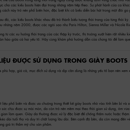
ực cho các kiểu boots hiện đại trong những năm tiếp theo. Sự phát hành của ca kh
ách này trở nên phổ biến hơn, đặc biệt khi cô biểu diễn bài hát trong một đôi go-
au đó, các kiểu boots khác nhau đã trở thành biểu tượng thời trang của từng thời kỳ
những năm 2000, được các ngôi sao như Paris Hilton, Sienna Miller và Nicole Rich
g từ các xu hướng thời trang của các thập kỷ trước, thị trường xuất hiện rất nhiều k
àn hảo giữa cả hai yếu tố. Hãy cùng khám phá hướng dẫn của chúng tôi để làm quen
LIỆU ĐƯỢC SỬ DỤNG TRONG GIÀY BOOTS
s phù hợp, giá cả, mục đích sử dụng và dịp cần dùng là những yếu tố bạn nên xem x
t liệu phổ biến và được ưa chuộng trong thiết kế giày boots nhờ vào tính bền bỉ và s
đủ sức chịu được sự mài mòn, da còn trở nên mềm mại theo thời gian sử dụng, ôm vừ
 gian làm quen. Giày da thường được xử lý đặc biệt để chống thấm nước hoặc thậm
kéo dài tuổi thọ và duy trì chất lượng lâu dài. Bên cạnh độ bền, da còn mang đến v
tăng giá trị thẩm mỹ cho sản phẩm.