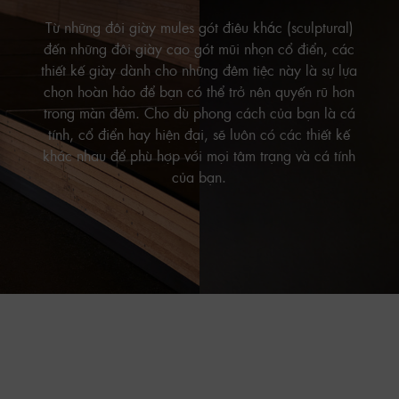
Từ những đôi giày mules gót điêu khắc (sculptural)
đến những đôi giày cao gót mũi nhọn cổ điển, các
thiết kế giày dành cho những đêm tiệc này là sự lựa
chọn hoàn hảo để bạn có thể trở nên quyến rũ hơn
trong màn đêm. Cho dù phong cách của bạn là cá
tính, cổ điển hay hiện đại, sẽ luôn có các thiết kế
khác nhau để phù hợp với mọi tâm trạng và cá tính
của bạn.