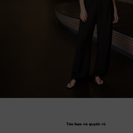
Táo bạo và quyến rũ