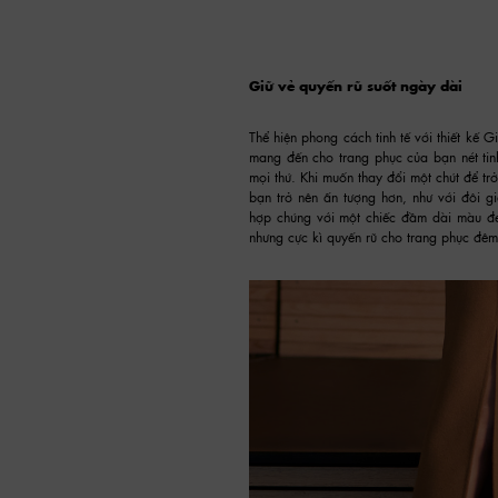
Giữ vẻ quyến rũ suốt ngày dài
Thể hiện phong cách tinh tế với thiết kế G
mang đến cho trang phục của bạn nét tinh
mọi thứ. Khi muốn thay đổi một chút để tr
bạn trở nên ấn tượng hơn, như với đôi gi
hợp chúng với một chiếc đầm dài màu đe
nhưng cực kì quyến rũ cho trang phục đêm