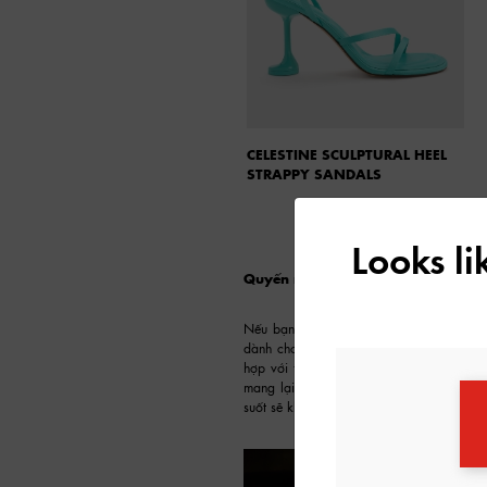
CELESTINE SCULPTURAL HEEL
STRAPPY SANDALS
Looks l
Quyến rũ và đầy tinh tế
Nếu bạn yêu thích nét đẹp cổ điển, một đ
dành cho bạn. Bạn sẽ không sai khi chọ
hợp với tất cả, toát lên được vẻ thanh lị
mang lại nét mới mẻ cho phong cách này,
suốt sẽ khiến bạn trở nên nổi bật hơn tro