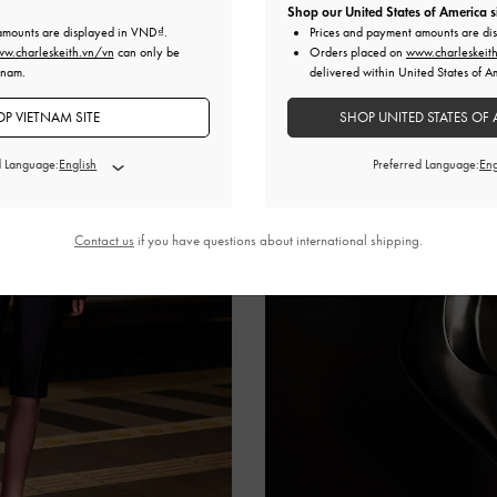
Shop our United States of America s
amounts are displayed in
VND
.
Prices and payment amounts are di
w.charleskeith.vn/vn
can only be
Orders placed on
www.charleskeit
tnam.
delivered within United States of A
P VIETNAM SITE
SHOP UNITED STATES OF 
d Language:
Preferred Language:
Contact us
if you have questions about international shipping.