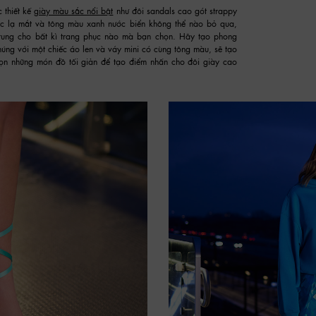
 thiết kế
giày màu sắc nổi bật
như đôi sandals cao gót strappy
hắc lạ mắt và tông màu xanh nước biển không thể nào bỏ qua,
 trung cho bất kì trang phục nào mà bạn chọn. Hãy tạo phong
úng với một chiếc áo len và váy mini có cùng tông màu, sẽ tạo
họn những món đồ tối giản để tạo điểm nhấn cho đôi giày cao