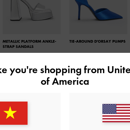
METALLIC PLATFORM ANKLE-
TIE-AROUND D'ORSAY PUMPS
STRAP SANDALS
ike you're shopping from
Unite
of America
ôi giày cao gót đáng tin cậy sẽ luôn là sự lựa chọn tốt nhất
n cho mình một đôi Giày cao gót mũi nhọn Emmy với màu đen
ch, tinh tế nhờ kiểu dáng sẽ không bao giờ trở nên lỗi thời. Để
 giày mules cao gót với thiết kế phần gót và mũi giày trong
ng đám đông.