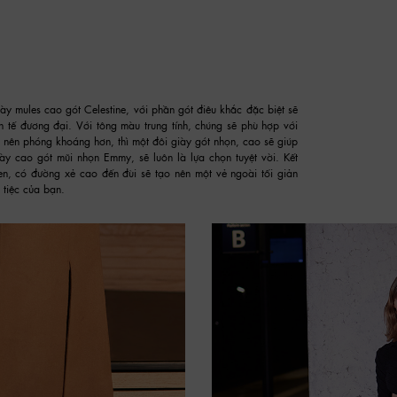
iày mules cao gót Celestine, với phần gót điêu khắc đặc biệt sẽ
 tế đương đại. Với tông màu trung tính, chúng sẽ phù hợp với
ở nên phóng khoáng hơn, thì một đôi giày gót nhọn, cao sẽ giúp
ày cao gót mũi nhọn Emmy, sẽ luôn là lựa chọn tuyệt vời. Kết
n, có đường xẻ cao đến đùi sẽ tạo nên một vẻ ngoài tối giản
 tiệc của bạn.