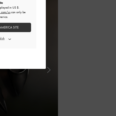
ite
splayed in
US $
.
h.com/us
can only be
merica.
AMERICA SITE