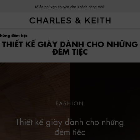
Đổi trả dễ dàng trong vòng 03 ngày kể từ khi nhận sản phẩm.
những đêm tiệc
THIẾT KẾ GIÀY DÀNH CHO NHỮNG
ĐÊM TIỆC
FASHION
Thiết kế giày dành cho những
đêm tiệc