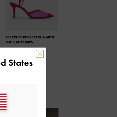
RECYCLED POLYESTER & MESH
TIE-AROUND SLINGBACK
TOE-CAP PUMPS
PUMPS
d States