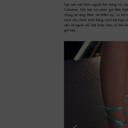
Tạo nên một bước ngoặt thời trang với các
Celestine. Nổi bật với phần gót điêu k
chúng sẽ tăng thêm nét thẩm mỹ, sự trẻ
cách cho chính mình bằng cách kết hợp ch
nên vẻ ngoài nổi bật hoặc bạn có thể c
gót này.