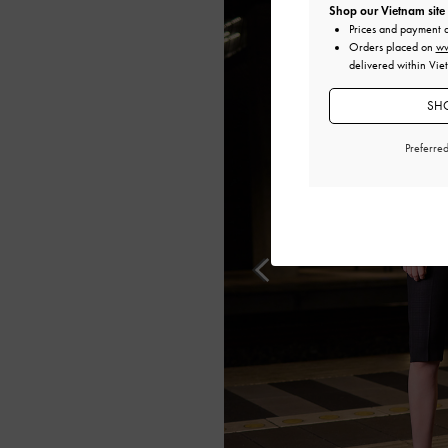
Shop our Vietnam site
Prices and payment 
Orders placed on
ww
delivered within Vie
SHO
Preferre