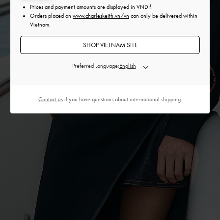
Prices and payment amounts are displayed in
VND
.
Orders placed on
www.charleskeith.vn/vn
can only be delivered within
Vietnam.
SHOP VIETNAM SITE
Preferred Language:
Contact us
if you have questions about international shipping.