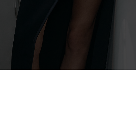
Để đồng hành cùng chuyến đi của bạn một cách thời thượng nhất,
chúng tôi mang đến những dòng túi Ida, Hanya và Bosie. Được
truyền cảm hứng từ khoảng thời gian bạn thả mình bên làn nước mát
trong những tháng ấm áp của năm, ngôn ngữ thiết kế của chúng
được chắt lọc từ vẻ đẹp của đại dương và đường bờ biển. Họa tiết
sọc kẻ hàng hải chính thức chiếm trọn tâm điểm, nhưng được biến
tấu ngẫu hứng và phá cách hơn để mang lại một hơi thở hiện đại.
Mô-típ bắt mắt này xuất hiện trên mọi thiết kế, từ
ba lô
cho đến
những
chiếc túi siêu nhỏ
, mang lại vibe Địa Trung Hải đầy sang
trọng và sành điệu.
Recent Stories