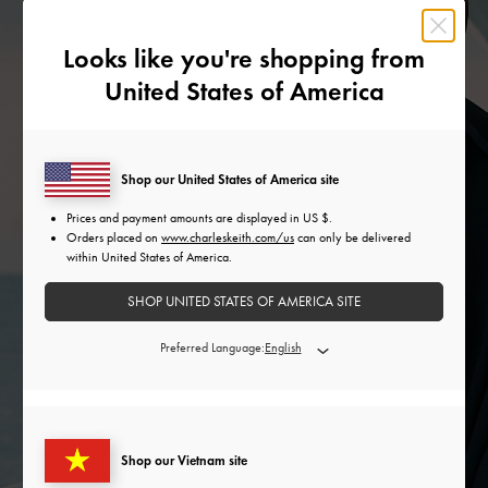
Looks like you're shopping from
United States of America
Shop our United States of America site
Prices and payment amounts are displayed in
US $
.
Orders placed on
www.charleskeith.com/us
can only be delivered
within United States of America.
SHOP UNITED STATES OF AMERICA SITE
Preferred Language:
Shop our Vietnam site