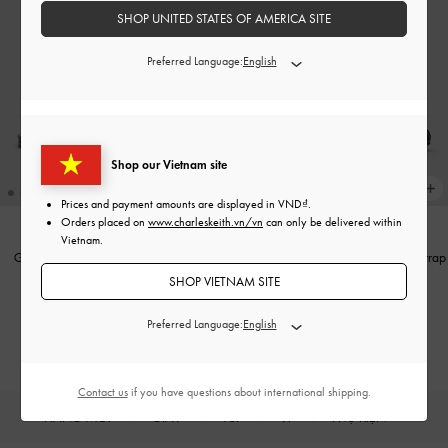
SHOP UNITED STATES OF AMERICA SITE
Preferred Language:
Shop our Vietnam site
Prices and payment amounts are displayed in
VND
.
Orders placed on
www.charleskeith.vn/vn
can only be delivered within
Vietnam.
Giày mules đế bệt Metallic-Bar
-
Đen
Giày mules mũi vuông Patent Chain-Strap
Bóng Nhám
-
Đen
SHOP VIETNAM SITE
1,590,000
1,490,000
Preferred Language:
Contact us
if you have questions about international shipping.
HÀNG MỚI
GIÀY
TÚI
VÍ
PHỤ KIỆN