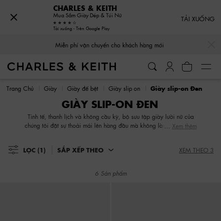
CHARLES & KEITH
Mua Sắm Giày Dép & Túi Nữ
TẢI XUỐNG
Tải xuống - Trên Google Play
…
…
Miễn phí vận chuyển cho khách hàng mới
Miễn phí vận chuyển cho khách hàng mới
Trang Chủ
Giày
Giày đế bệt
Giày slip-on
Giày slip-on Đen
GIÀY SLIP-ON ĐEN
Tinh tế, thanh lịch và không cầu kỳ, bộ sưu tập giày lười nữ của
chúng tôi đặt sự thoải mái lên hàng đầu mà không làm ảnh hưởng
Xem thêm
đến phong cách. Cho dù bạn đang tìm kiếm một đôi giày lười hở
gót, đề bằng, thấp hay chỉ đơn giản là mang vào chân, chúng tôi
LỌC
(1)
SẮP XẾP THEO
XEM THEO 3
đều có sản phẩm phù hợp với mọi người trong bộ sưu tập này.
Hơn thế nữa, các thiết kế này có các hoa văn bắt mắt, gam màu
phù hợp với từng mùa, thiết kế hiện đại và phom dáng bền vững
6 Sản phẩm
theo thời gian.