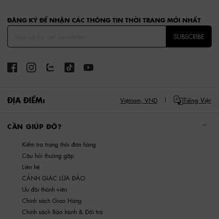
Site footer
ĐĂNG KÝ ĐỂ NHẬN CÁC THÔNG TIN THỜI TRANG MỚI NHẤT
SUBSCRIBE
ĐỊA ĐIỂM:
Tiếng Việt
Việtnam,
VND
CẦN GIÚP ĐỠ?
Kiểm tra trạng thái đơn hàng
Câu hỏi thường gặp
Liên hệ
CẢNH GIÁC LỪA ĐẢO
Ưu đãi thành viên
Chính sách Giao Hàng
Chính sách Bảo hành & Đổi trả