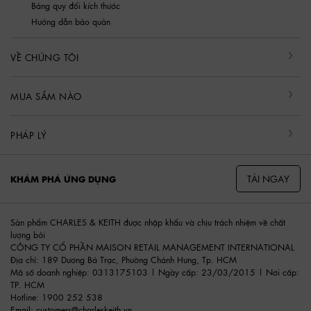
Bảng quy đổi kích thước
Hướng dẫn bảo quản
VỀ CHÚNG TÔI
MUA SẮM NÀO
PHÁP LÝ
TẢI NGAY
KHÁM PHÁ ỨNG DỤNG
Sản phẩm CHARLES & KEITH được nhập khẩu và chịu trách nhiệm về chất
lượng bởi
CÔNG TY CỔ PHẦN MAISON RETAIL MANAGEMENT INTERNATIONAL
Địa chỉ: 189 Dương Bá Trạc, Phường Chánh Hưng, Tp. HCM
Mã số doanh nghiệp: 0313175103 | Ngày cấp: 23/03/2015 | Nơi cấp:
TP. HCM
Hotline: 1900 252 538
Email:
customers@charleskeith.vn