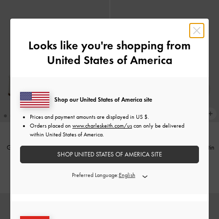
Looks like you're shopping from
United States of America
Shop our United States of America site
Prices and payment amounts are displayed in
US $
.
Orders placed on
www.charleskeith.com/us
can only be delivered
within United States of America.
Giày sandals cao gót Arden Wavy
-
Giày sandals cao gót mũi vuông Satin
SHOP UNITED STATES OF AMERICA SITE
Phấn
Bow Square-Toe
-
Phấn
1,650,000
1,550,000
Preferred Language: