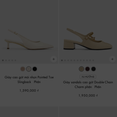
Giày cao gót mũi nhọn Pointed Toe
XU HƯỚNG
Slingback
-
Phấn
Giày sandals cao gót Double-Chain
Charm phấn
-
Phấn
1,590,000
1,950,000