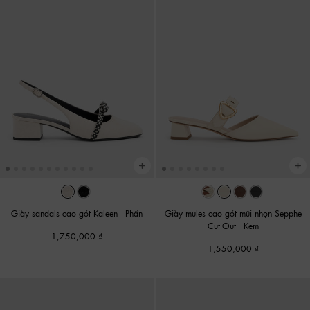
Giày sandals cao gót Kaleen
-
Phấn
Giày mules cao gót mũi nhọn Sepphe
Cut-Out
-
Kem
1,750,000
1,550,000