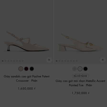
Giày sandals cao gót Pauline Patent
ĐÃ CÓ HÀNG
Crossover
-
Phấn
Giày cao gót mũi nhọn Metallic-Accent
Pointed-Toe
-
Phấn
1,650,000
1,750,000