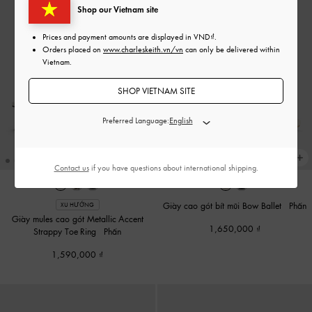
Shop our Vietnam site
Prices and payment amounts are displayed in
VND
.
Orders placed on
www.charleskeith.vn/vn
can only be delivered within
Vietnam.
SHOP VIETNAM SITE
Preferred Language:
Contact us
if you have questions about international shipping.
Giày cao gót bít mũi Bow Ballet
-
Phấn
XU HƯỚNG
Giày mules cao gót Metallic-Accent
1,650,000
Strappy Toe-Ring
-
Phấn
1,590,000