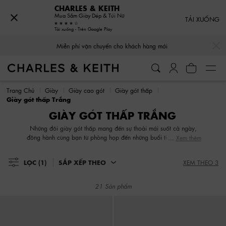
CHARLES & KEITH
Mua Sắm Giày Dép & Túi Nữ
TẢI XUỐNG
Tải xuống - Trên Google Play
…
…
Miễn phí vận chuyển cho khách hàng mới
Miễn phí vận chuyển cho khách hàng mới
Trang Chủ
Giày
Giày cao gót
Giày gót thấp
Giày gót thấp Trắng
GIÀY GÓT THẤP TRẮNG
Những đôi giày gót thấp mang đến sự thoải mái suốt cả ngày,
đồng hành cùng bạn từ phòng họp đến những buổi tiệc tối. Được
Xem thêm
trang bị phần gót thấp chắc chắn và dễ dàng di chuyển, các thiết
kế của chúng tôi là sự kết hợp giữa sự tiện dụng, vẻ đẹp cổ điển
LỌC
(1)
SẮP XẾP THEO
XEM THEO 3
và hơi thở hiện đại, khiến chúng trở thành món đồ không thể thiếu
trong tủ đồ của mọi cô gái.
21 Sản phẩm