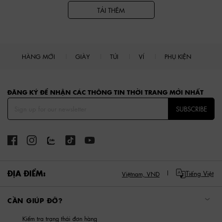
TẢI THÊM
HÀNG MỚI
GIÀY
TÚI
VÍ
PHỤ KIỆN
Site footer
ĐĂNG KÝ ĐỂ NHẬN CÁC THÔNG TIN THỜI TRANG MỚI NHẤT
SUBSCRIBE
ĐỊA ĐIỂM:
Tiếng Việt
Việtnam,
VND
CẦN GIÚP ĐỠ?
Kiểm tra trạng thái đơn hàng