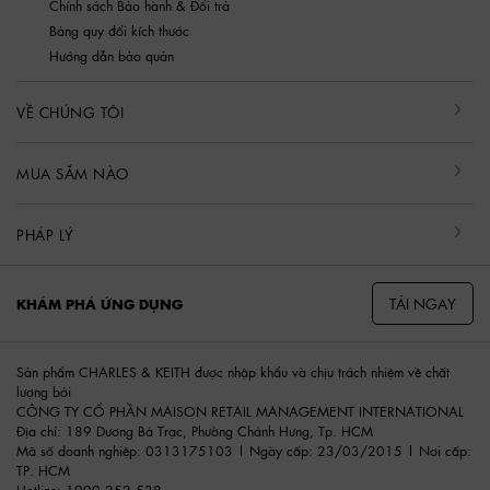
Chính sách Bảo hành & Đổi trả
Bảng quy đổi kích thước
Hướng dẫn bảo quản
VỀ CHÚNG TÔI
MUA SẮM NÀO
PHÁP LÝ
TẢI NGAY
KHÁM PHÁ ỨNG DỤNG
Sản phẩm CHARLES & KEITH được nhập khẩu và chịu trách nhiệm về chất
lượng bởi
CÔNG TY CỔ PHẦN MAISON RETAIL MANAGEMENT INTERNATIONAL
Địa chỉ: 189 Dương Bá Trạc, Phường Chánh Hưng, Tp. HCM
Mã số doanh nghiệp: 0313175103 | Ngày cấp: 23/03/2015 | Nơi cấp:
TP. HCM