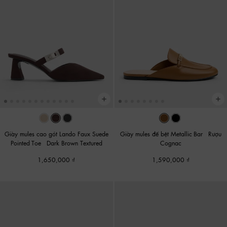
Giày mules cao gót Lando Faux Suede
Giày mules đế bệt Metallic-Bar
-
Rượu
Pointed-Toe
-
Dark Brown Textured
Cognac
1,650,000
1,590,000