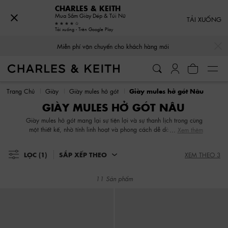
CHARLES & KEITH
Mua Sắm Giày Dép & Túi Nữ
TẢI XUỐNG
Tải xuống - Trên Google Play
…
…
Miễn phí vận chuyển cho khách hàng mới
Miễn phí vận chuyển cho khách hàng mới
Trang Chủ
Giày
Giày mules hở gót
Giày mules hở gót Nâu
GIÀY MULES HỞ GÓT NÂU
Giày mules hở gót mang lại sự tiện lợi và sự thanh lịch trong cùng
một thiết kế, nhờ tính linh hoạt và phong cách dễ dàng xỏ vào.
Xem thêm
Hãy tìm kiếm trong bộ sưu tập đa dạng của chúng tôi để chọn
cho mình các thiết kế phù hợp với công việc và các thiết kế đáng
LỌC
(1)
SẮP XẾP THEO
XEM THEO 3
yêu với nhiều chất liệu và độ cao gót khác nhau. Một đôi giày
mules hở gót cổ điển sẽ là điểm tựa cho những chiếc váy yêu
thích của bạn. Để mang lại sự cuốn hút phi giới tính, hãy chọn
11 Sản phẩm
những đôi giày mules dạng da, một món đồ không thể thiếu trong
phong cách quyền lực này.