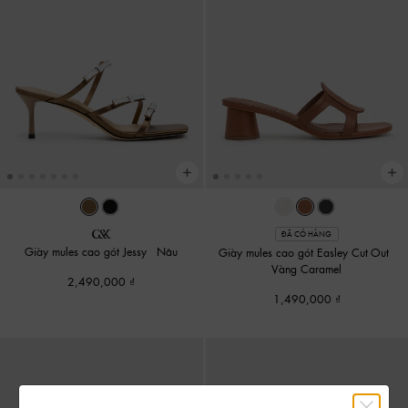
ĐÃ CÓ HÀNG
Giày mules cao gót Jessy
-
Nâu
Giày mules cao gót Easley Cut-Out
-
Vàng Caramel
2,490,000
1,490,000