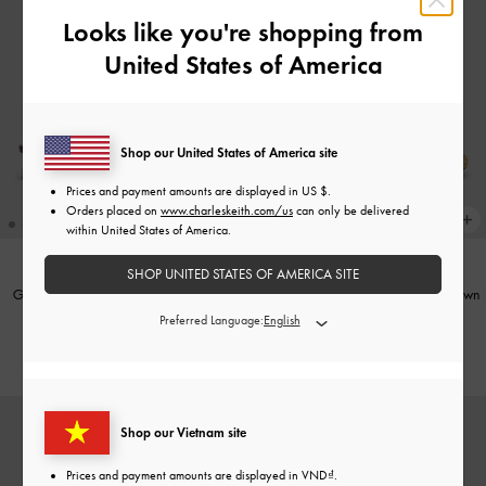
Looks like you're shopping from
United States of America
Shop our United States of America site
Prices and payment amounts are displayed in
US $
.
Orders placed on
www.charleskeith.com/us
can only be delivered
within United States of America.
SHOP UNITED STATES OF AMERICA SITE
Giày mules cao gót mũi nhọn Sepphe
Giày mules đế thấp Raffia
-
Dark Brown
Twill Cut-Out
-
Nâu
Textured
Preferred Language:
1,550,000
1,650,000
Shop our Vietnam site
Prices and payment amounts are displayed in
VND
.