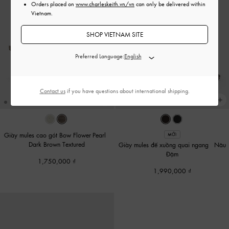
Orders placed on
www.charleskeith.vn/vn
can only be delivered within
Vietnam.
SHOP VIETNAM SITE
Preferred Language:
Contact us
if you have questions about international shipping.
Giày mules cao gót Bow Flower-Pearl
-
MỚI
Dark Brown Textured
Giày mules đế xuồng quai ngang
-
Nâu
Đậm
1,750,000
1,990,000