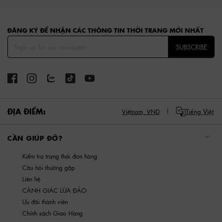
Site footer
ĐĂNG KÝ ĐỂ NHẬN CÁC THÔNG TIN THỜI TRANG MỚI NHẤT
SUBSCRIBE
ĐỊA ĐIỂM:
Tiếng Việt
Việtnam,
VND
CẦN GIÚP ĐỠ?
Kiểm tra trạng thái đơn hàng
Câu hỏi thường gặp
Liên hệ
CẢNH GIÁC LỪA ĐẢO
Ưu đãi thành viên
Chính sách Giao Hàng