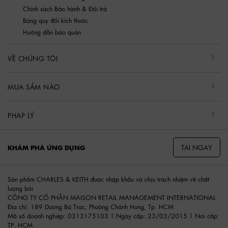
Chính sách Bảo hành & Đổi trả
Bảng quy đổi kích thước
Hướng dẫn bảo quản
VỀ CHÚNG TÔI
MUA SẮM NÀO
PHÁP LÝ
TẢI NGAY
KHÁM PHÁ ỨNG DỤNG
Sản phẩm CHARLES & KEITH được nhập khẩu và chịu trách nhiệm về chất
lượng bởi
CÔNG TY CỔ PHẦN MAISON RETAIL MANAGEMENT INTERNATIONAL
Địa chỉ: 189 Dương Bá Trạc, Phường Chánh Hưng, Tp. HCM
Mã số doanh nghiệp: 0313175103 | Ngày cấp: 23/03/2015 | Nơi cấp:
TP. HCM