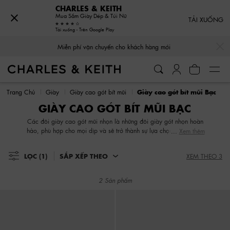
CHARLES & KEITH
Mua Sắm Giày Dép & Túi Nữ
TẢI XUỐNG
Tải xuống - Trên Google Play
…
…
Miễn phí vận chuyển cho khách hàng mới
Miễn phí vận chuyển cho khách hàng mới
Trang Chủ
Giày
Giày cao gót bít mũi
Giày cao gót bít mũi Bạc
GIÀY CAO GÓT BÍT MŨI BẠC
Các đôi giày cao gót mũi nhọn là những đôi giày gót nhọn hoàn
hảo, phù hợp cho mọi dịp và sẽ trở thành sự lựa chọn hàng ngày
Xem thêm
của bạn. Một đôi giày cao gót mũi nhọn màu đen cổ điển sẽ tạo
nét mạnh mẽ cho trang phục công sở. Trong những ngày bạn phải
LỌC
(1)
SẮP XẾP THEO
XEM THEO 3
di chuyển liên tục, hãy chọn những đôi giày cao gót đế bằng,
chắc chắn và thời thượng. Nếu bạn đang tìm kiếm một đôi giày
đi tiệc đặc sắc, những đôi giày cao gót mũi nhọn trơn, bóng sẽ
2 Sản phẩm
giúp bạn tỏa sáng.