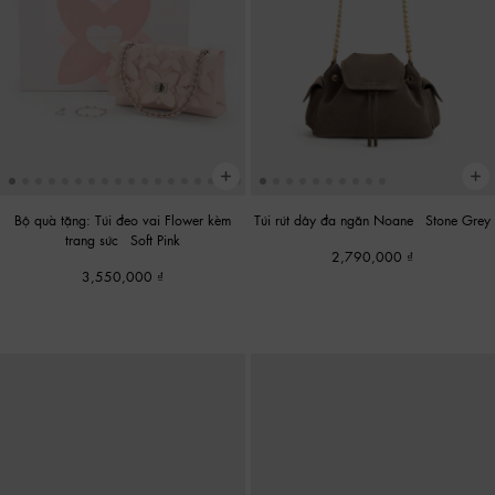
Bộ quà tặng: Túi đeo vai Flower kèm
Túi rút dây đa ngăn Noane
-
Stone Grey
trang sức
-
Soft Pink
2,790,000
3,550,000