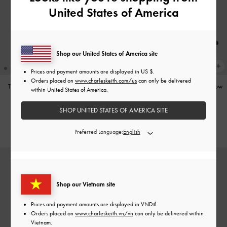
United States of America
Shop our United States of America site
Prices and payment amounts are displayed in
US $
.
Orders placed on
www.charleskeith.com/us
can only be delivered
Túi tote hình thang Baral
-
Nâu Xám
Giày sandals cao gót Satin Printed-Bow
-
within United States of America.
Đen Họa Tiết
2,790,000
SHOP UNITED STATES OF AMERICA SITE
1,850,000
Preferred Language:
Shop our Vietnam site
Prices and payment amounts are displayed in
VND
.
Orders placed on
www.charleskeith.vn/vn
can only be delivered within
Vietnam.