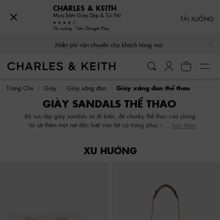
CHARLES & KEITH
Mua Sắm Giày Dép & Túi Nữ
TẢI XUỐNG
Tải xuống - Trên Google Play
…
…
Miễn phí vận chuyển cho khách hàng mới
Miễn phí vận chuyển cho khách hàng mới
Trang Chủ
Giày
Giày xăng đan
Giày xăng đan thể thao
GIÀY SANDALS THỂ THAO
Bộ sưu tập giày sandals nữ đi biển, đế chunky thể thao của chúng
tôi sẽ thêm một nét đặc biệt vào tất cả trang phục của bạn. Từ
Xem thêm
giày sandals đế bằng thể thao đến dép kẹp khoẻ khoắn, bộ sưu
tập của chúng tôi có những thiết kế thuận tiện để mang lại cảm
XU HƯỚNG
giác thoải mái mà vẫn đảm bảo phong cách. Cho dù bạn thích
giày sandals màu đen, màu trắng hay những gam màu sặc sỡ
hơn, chúng tôi đều có một đôi dép sẽ phù hợp với bạn.