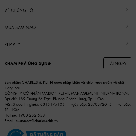
VỀ CHÚNG TÔI
MUA SẮM NÀO
PHÁP LÝ
TẢI NGAY
KHÁM PHÁ ỨNG DỤNG
Sản phẩm CHARLES & KEITH được nhập khẩu và chịu trách nhiệm về chất
lượng bởi
CÔNG TY CỔ PHẦN MAISON RETAIL MANAGEMENT INTERNATIONAL
Địa chỉ: 189 Dương Bá Trạc, Phường Chánh Hưng, Tp. HCM
Mã số doanh nghiệp: 0313175103 | Ngày cấp: 23/03/2015 | Nơi cấp:
TP. HCM
Hotline: 1900 252 538
Email:
customers@charleskeith.vn