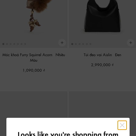
Móc khoá Furry Squirrel Acorn
-
Nhiều
Túi đeo vai Aislin
-
Đen
Màu
2,990,000
1,090,000
Looks like you're shopping from