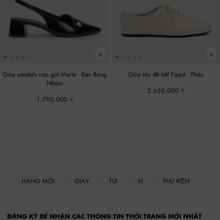
Giày sandals cao gót Marie
-
Đen Bóng
Giày tây đế bệt Pippa
-
Phấn
Nhám
2,650,000
1,790,000
HÀNG MỚI
GIÀY
TÚI
VÍ
PHỤ KIỆN
Site footer
ĐĂNG KÝ ĐỂ NHẬN CÁC THÔNG TIN THỜI TRANG MỚI NHẤT