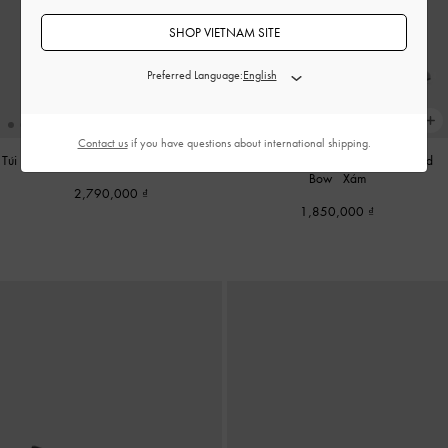
SHOP VIETNAM SITE
Preferred Language:
Contact us
if you have questions about international shipping.
Túi tote hình thang Baral
-
Wineberry Red
Giày sandals cao gót Striped Printed-
Bow
-
Xám
2,790,000
1,850,000