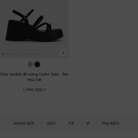
Giày sandals đế xuồng Lindon Satin
-
Đen
Họa Tiết
1,990,000
HÀNG MỚI
GIÀY
TÚI
VÍ
PHỤ KIỆN
Site footer