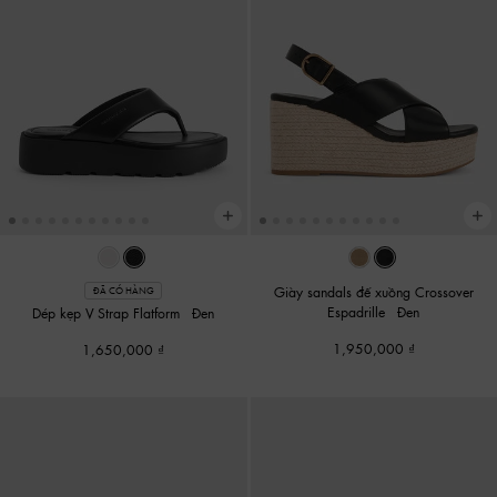
Giày sandals đế xuồng Crossover
ĐÃ CÓ HÀNG
Espadrille
-
Đen
Dép kẹp V-Strap Flatform
-
Đen
1,950,000
1,650,000