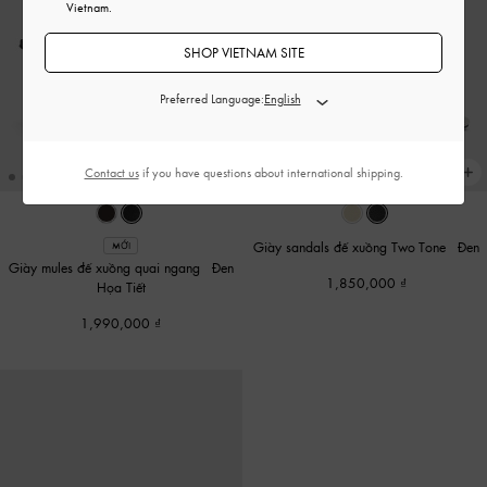
Vietnam.
SHOP VIETNAM SITE
Preferred Language:
Contact us
if you have questions about international shipping.
Giày sandals đế xuồng Two-Tone
-
Đen
MỚI
Giày mules đế xuồng quai ngang
-
Đen
1,850,000
Họa Tiết
1,990,000