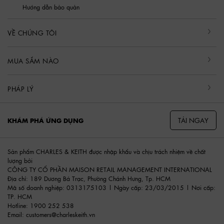
Hướng dẫn bảo quản
VỀ CHÚNG TÔI
MUA SẮM NÀO
PHÁP LÝ
TẢI NGAY
KHÁM PHÁ ỨNG DỤNG
Sản phẩm CHARLES & KEITH được nhập khẩu và chịu trách nhiệm về chất
lượng bởi
CÔNG TY CỔ PHẦN MAISON RETAIL MANAGEMENT INTERNATIONAL
Địa chỉ: 189 Dương Bá Trạc, Phường Chánh Hưng, Tp. HCM
Mã số doanh nghiệp: 0313175103 | Ngày cấp: 23/03/2015 | Nơi cấp:
TP. HCM
Hotline: 1900 252 538
Email:
customers@charleskeith.vn