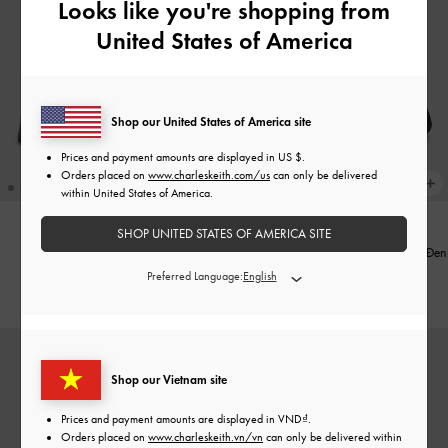
Looks like you're shopping from
United States of America
Shop our United States of America site
Prices and payment amounts are displayed in
US $
.
Orders placed on
www.charleskeith.com/us
can only be delivered
within United States of America.
SHOP UNITED STATES OF AMERICA SITE
Dép quai ngang đế xuồng
-
Đen
Giày sandals đế cao Laine Buckled
-
Đen
Preferred Language:
1,950,000
2,190,000
Shop our Vietnam site
Prices and payment amounts are displayed in
VND
.
Orders placed on
www.charleskeith.vn/vn
can only be delivered within