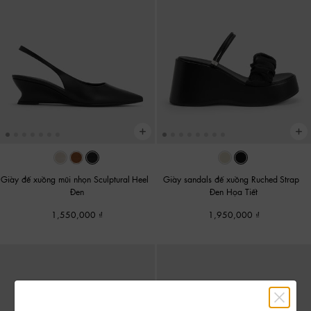
Giày đế xuồng mũi nhọn Sculptural-Heel
-
Giày sandals đế xuồng Ruched-Strap
-
Đen
Đen Họa Tiết
1,550,000
1,950,000