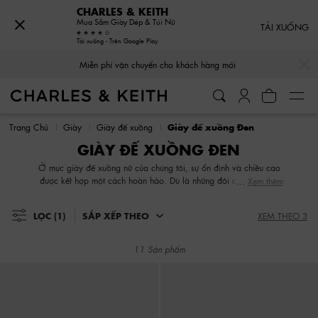
CHARLES & KEITH
Mua Sắm Giày Dép & Túi Nữ
TẢI XUỐNG
Tải xuống - Trên Google Play
…
…
Miễn phí vận chuyển cho khách hàng mới
Miễn phí vận chuyển cho khách hàng mới
Trang Chủ
Giày
Giày đế xuồng
Giày đế xuồng Đen
GIÀY ĐẾ XUỒNG ĐEN
Ở mục giày đế xuồng nữ của chúng tôi, sự ổn định và chiều cao
được kết hợp một cách hoàn hảo. Dù là những đôi có trang sức
Xem thêm
đính đá quý hoặc thiết kế quai đan, bộ sưu tập của chúng tôi về
giày đế xuồng nữ nhấn mạnh tính linh hoạt của chúng. Từ những
LỌC
(1)
SẮP XẾP THEO
XEM THEO 3
đôi mules không có gót, giày slingbacks có quai hậu đến quai
ngang mắt cá chân, hãy chọn những thiết kế yêu thích của bạn để
phối với quần jeans, váy hoặc bất kỳ trang phục nào bạn muốn.
11 Sản phẩm