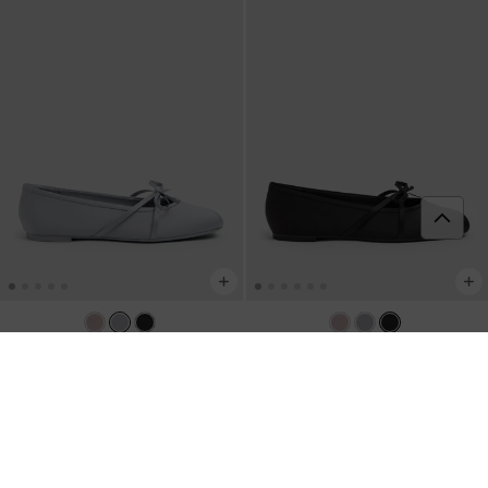
Giày búp bê mũi vuông Satin Bow
-
Xám
Giày búp bê mũi vuông Satin Bow
-
Đen
Họa Tiết
1,650,000
1,650,000