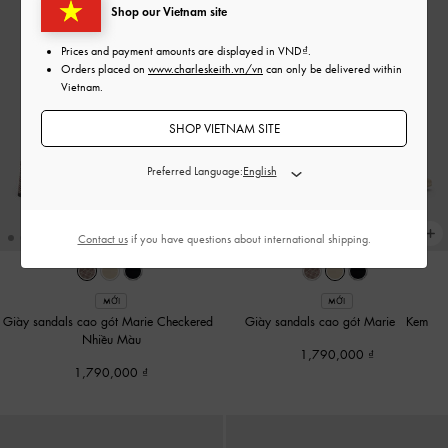
Shop our Vietnam site
Prices and payment amounts are displayed in
VND
.
Orders placed on
www.charleskeith.vn/vn
can only be delivered within
Vietnam.
SHOP VIETNAM SITE
Preferred Language:
Contact us
if you have questions about international shipping.
MỚI
MỚI
Giày sandals cao gót Marie Checkered
-
Giày sandals cao gót Marie
-
Kem
Nhiều Màu
1,790,000
1,790,000