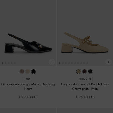
MỚI
XU HƯỚNG
Giày sandals cao gót Marie
-
Đen Bóng
Giày sandals cao gót Double-Chain
Nhám
Charm phấn
-
Phấn
1,790,000
1,950,000