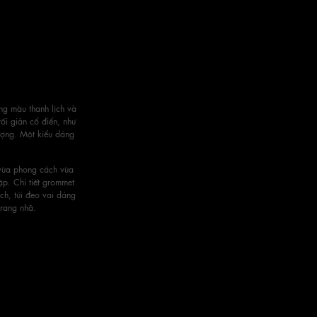
ng màu thanh lịch và
ối giản cổ điển, như
tượng. Một kiểu dáng
 vừa phong cách vừa
p. Chi tiết grommet
ch, túi đeo vai dáng
trang nhã.