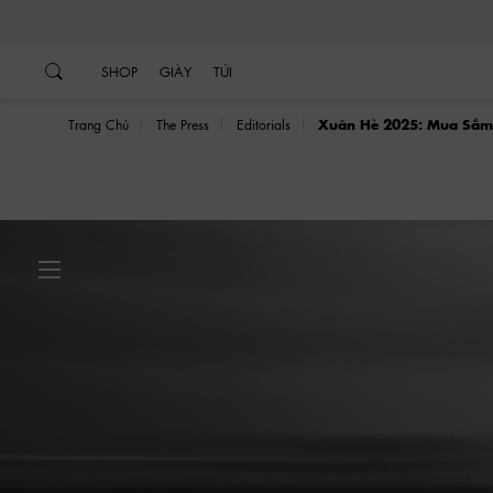
…
…
SHOP
GIÀY
TÚI
Trang Chủ
The Press
Editorials
Xuân Hè 2025: Mua Sắm