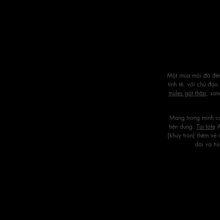
Một mùa mới đã đến 
tinh tế, với chủ đạ
mules gót thấp
, san
Mang trong mình cả
tiện dụng.
Túi tote
A
(khuy tròn) thêm vẻ
dài và tú