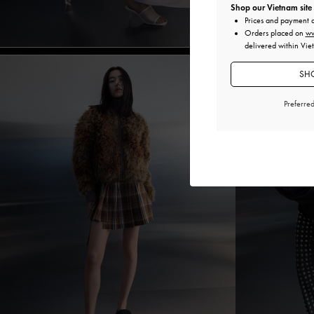
Shop our Vietnam site
Prices and payment 
Orders placed on
ww
delivered within Vie
SHO
Preferre