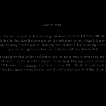
MUA SẮM BST
– hãy làm mới tủ đồ của bạn với những thiết kế mới nhất từ CHARLES & KEITH. Bả
o là đen và trắng, được làm bừng sáng bởi sắc xanh chanh tươi tắn. Những kiểu giày t
dals đế xuồng và mules quai cài, được cập nhật với chất liệu lưới và vải xếp ly ấn 
hybrid táo bạo giữa sandal và boot nổi bật như một điểm nhấn đặc biệt.
 những phom dáng cơ bản và đường nét cấu trúc, những chiếc túi trong bộ sưu tập
ndromeda – có sẵn hai kích cỡ rộng rãi – là một trong những ngôi sao của bộ sưu tậ
 cá tính quyến rũ cho
túi hobo
Liv và túi đeo vai cong Petra. Vừa đa năng vừa thanh lị
i hobo bán nguyệt là những lựa chọn tuyệt vời cho túi hàng ngày với vẻ đẹp tối giản 