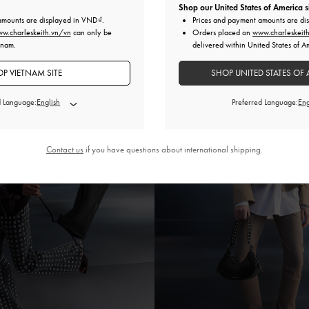
Shop our United States of America s
amounts are displayed in
VND
.
Prices and payment amounts are di
w.charleskeith.vn/vn
can only be
Orders placed on
www.charleskeit
tnam.
delivered within United States of A
P VIETNAM SITE
SHOP UNITED STATES OF 
d Language:
Preferred Language:
Contact us
if you have questions about international shipping.