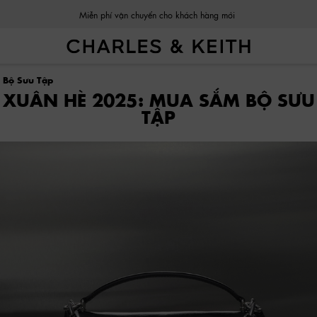
Đổi trả dễ dàng trong vòng 03 ngày kể từ khi nhận sản phẩm.
 Bộ Sưu Tập
XUÂN HÈ 2025: MUA SẮM BỘ SƯU
TẬP