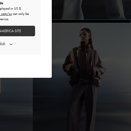
ite
splayed in
US $
.
h.com/us
can only be
merica.
AMERICA SITE