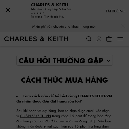
CHARLES & KEITH
Mua Sắm Giày Dép & Túi Nữ
TẢI XUỐNG
Tải xuống - Trên Google Play
…
…
Miễn phí vận chuyển cho khách hàng mới
CÁCH THỨC MUA HÀNG
Làm cách nào để tôi biết rằng CHARLESKEITH.VN
đã nhận được đơn đặt hàng của tôi?
Sau khi hoàn tất đặt hàng, bạn sẽ nhận được email xác nhận
từ
CHARLESKEITH.VN
trong vòng 15 phút để thông báo rằng
đơn hàng của bạn đã được xác nhận và đang xử lý. Nếu bạn
không nhận được email xác nhận sau 15 phút (vui lòng đảm