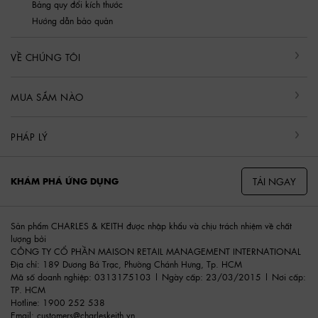
Bảng quy đổi kích thước
Hướng dẫn bảo quản
VỀ CHÚNG TÔI
MUA SẮM NÀO
PHÁP LÝ
TẢI NGAY
KHÁM PHÁ ỨNG DỤNG
Sản phẩm CHARLES & KEITH được nhập khẩu và chịu trách nhiệm về chất
lượng bởi
CÔNG TY CỔ PHẦN MAISON RETAIL MANAGEMENT INTERNATIONAL
Địa chỉ: 189 Dương Bá Trạc, Phường Chánh Hưng, Tp. HCM
Mã số doanh nghiệp: 0313175103 | Ngày cấp: 23/03/2015 | Nơi cấp:
TP. HCM
Hotline: 1900 252 538
Email:
customers@charleskeith.vn