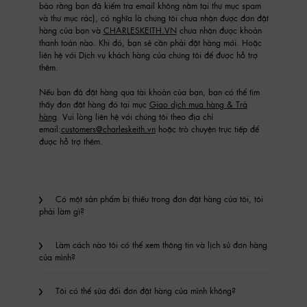
bảo rằng bạn đã kiểm tra email không nằm tại thư mục spam
và thư mục rác), có nghĩa là chúng tôi chưa nhận được đơn đặt
hàng của bạn và
CHARLESKEITH.VN
chưa nhận được khoản
thanh toán nào. Khi đó, bạn sẽ cần phải đặt hàng mới. Hoặc
liên hệ với Dịch vụ khách hàng của chúng tôi để được hỗ trợ
thêm.
Nếu bạn đã đặt hàng qua tài khoản của bạn, bạn có thể tìm
thấy đơn đặt hàng đó tại mục
Giao dịch mua hàng & Trả
hàng
. Vui lòng liên hệ với chúng tôi theo địa chỉ
email:
customers@charleskeith.vn
hoặc trò chuyện trực tiếp để
được hỗ trợ thêm.
Có một sản phẩm bị thiếu trong đơn đặt hàng của tôi, tôi
phải làm gì?
Làm cách nào tôi có thể xem thông tin và lịch sử đơn hàng
của mình?
Tôi có thể sửa đổi đơn đặt hàng của mình không?